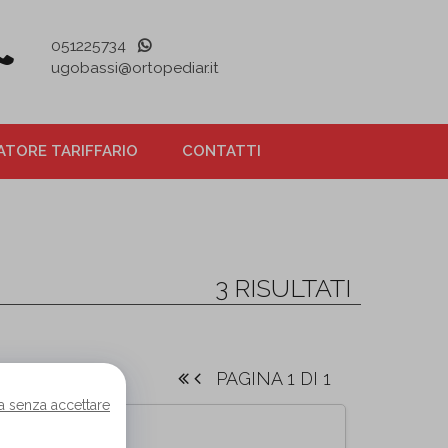
051225734
ugobassi@ortopediar.it
TORE TARIFFARIO
CONTATTI
3 RISULTATI
PAGINA 1 DI 1
a senza accettare