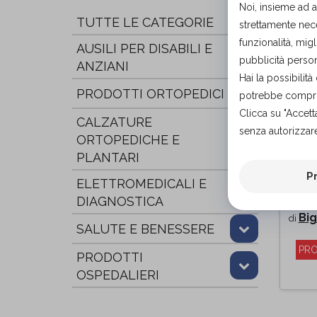
Noi, insieme ad 
TUTTE LE CATEGORIE
strettamente nece
funzionalità, migl
AUSILI PER DISABILI E
pubblicità person
ANZIANI
Hai la possibili
PRODOTTI ORTOPEDICI
potrebbe comprom
Clicca su "Accett
CALZATURE
senza autorizzare
ORTOPEDICHE E
GU
PLANTARI
ME
P
ELETTROMEDICALI E
MO
SA
DIAGNOSTICA
Big
di
SALUTE E BENESSERE
PRO
PRODOTTI
OSPEDALIERI