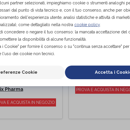
alcuni partner selezionati, impieghiamo cookie o strumenti analoghi p
ssari dal punto di vista tecnico e, con il tuo consenso, anche per obiet
ioramento dell'esperienza utente, analisi statistiche e attività di marketi
alizzata), come dettagliato nella nostra
cookie policy
.
tà di concedere o negare il tuo consenso: la mancata accettazione del
ettere la disponibilità di alcune funzionalità.
a i Cookie" per fornire il consenso o su "continua senza accettare" pe
 l'uso dei cookie non tecnici.
ANCIALE
Cuscino Cuneo
MOCERVICAL 7
Memorelax
referenze Cookie
Accetta i Cooki
DELLO
Bigix Pharma
di
PONETTA
ix Pharma
PROVA E ACQUISTA IN NEG
VA E ACQUISTA IN NEGOZIO