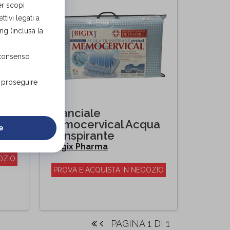
er scopi
tivi legati a
ng (inclusa la
 consenso
r proseguire
Guanciale
Memocervical Acqua
e
Transpirante
Bigix Pharma
di
OZIO
PROVA E ACQUISTA IN NEGOZIO
PAGINA 1 DI 1