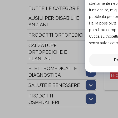
strettamente nece
TUTTE LE CATEGORIE
funzionalità, migl
pubblicità person
AUSILI PER DISABILI E
Hai la possibili
ANZIANI
potrebbe comprom
PRODOTTI ORTOPEDICI
Clicca su "Accett
senza autorizzare
CALZATURE
ORTOPEDICHE E
K-P
PLANTARI
P
Phy
di
ELETTROMEDICALI E
DIAGNOSTICA
PRO
SALUTE E BENESSERE
PRODOTTI
OSPEDALIERI