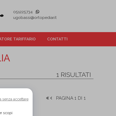
051225734
ugobassi@ortopediar.it
TORE TARIFFARIO
CONTATTI
IA
1 RISULTATI
PAGINA 1 DI 1
a senza accettare
er scopi