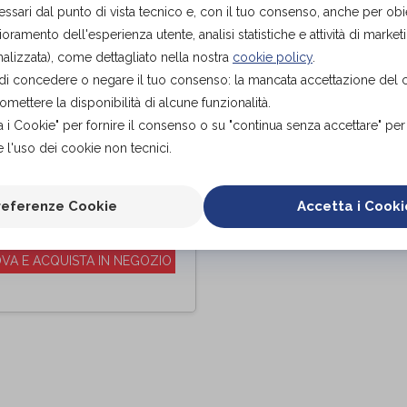
ssari dal punto di vista tecnico e, con il tuo consenso, anche per obiet
ioramento dell'esperienza utente, analisi statistiche e attività di marketi
alizzata), come dettagliato nella nostra
cookie policy
.
tà di concedere o negare il tuo consenso: la mancata accettazione del
ettere la disponibilità di alcune funzionalità.
a i Cookie" per fornire il consenso o su "continua senza accettare" pe
 l'uso dei cookie non tecnici.
HYTO kinetik tape
referenze Cookie
Accetta i Cooki
to Performance Italia
VA E ACQUISTA IN NEGOZIO