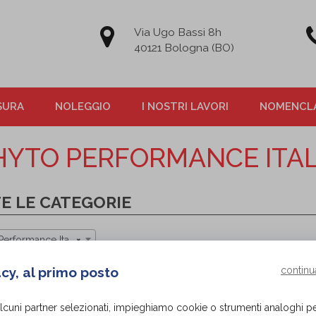
Via Ugo Bassi 8h
40121 Bologna (BO)
SURA
NOLEGGIO
I NOSTRI LAVORI
NOMENCLA
HYTO PERFORMANCE ITAL
E LE CATEGORIE
erformance Italia
×
acy, al primo posto
continu
alcuni partner selezionati, impieghiamo cookie o strumenti analoghi p