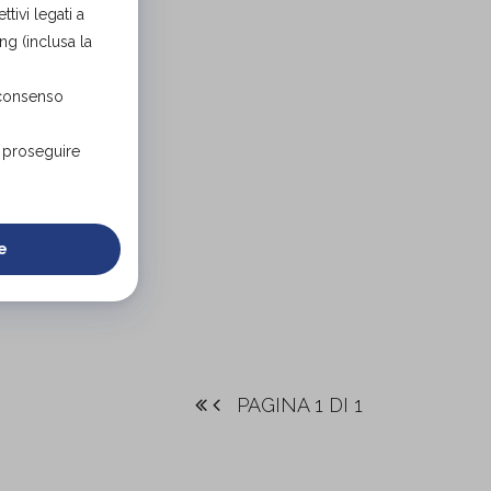
tivi legati a
ng (inclusa la
 consenso
r proseguire
e
PAGINA 1 DI 1