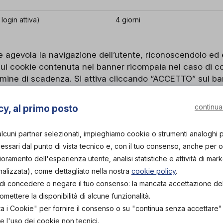
login attiva)
4 giorni
e agevola la navigazione dell’utente, riconoscendolo ed
sui cookie contenuta nel banner ricompaia nel caso di co
termine di scadenza. Si attiva cliccando “ACCETTO” sul ba
SCADENZA
continua
cy, al primo posto
1 anno
alcuni partner selezionati, impieghiamo cookie o strumenti analoghi 
ie non verrà salvata la presa visione del banner per acce
ssari dal punto di vista tecnico e, con il tuo consenso, anche per obi
 al primo collegamento al sito.
lioramento dell'esperienza utente, analisi statistiche e attività di mark
nalizzata), come dettagliato nella nostra
cookie policy
.
tà di concedere o negare il tuo consenso: la mancata accettazione d
RZE PARTI
ettere la disponibilità di alcune funzionalità.
forma orthogether.com sono installati alcuni cookie di te
ta i Cookie" per fornire il consenso o su "continua senza accettare
tivano cliccando “ok” sul banner.
e l'uso dei cookie non tecnici.