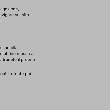
igazione, il
avigare sul sito
r.
sari alla
a tal fine messa a
 tramite il proprio
oni. L’utente può