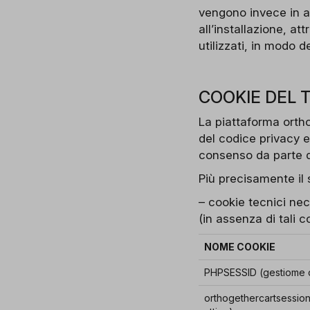
vengono invece in al
all’installazione, at
utilizzati, in modo d
COOKIE DEL 
La piattaforma orthog
del codice privacy 
consenso da parte de
Più precisamente il s
– cookie tecnici nece
(in assenza di tali 
NOME COOKIE
PHPSESSID (gestiome d
orthogethercartsession 