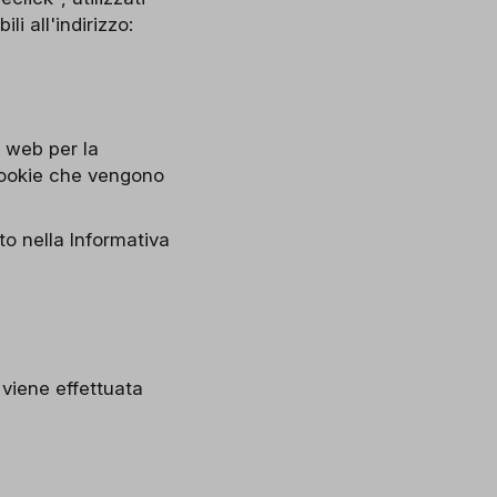
li all'indirizzo:
o web per la
 cookie che vengono
o nella Informativa
 viene effettuata