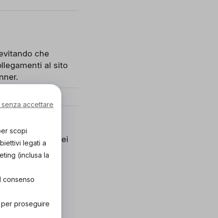
 evitando che
llegamenti al sito
nner.
 senza accettare
per scopi
ssi effettuati nei
ettivi legati a
eting (inclusa la
el consenso
rze parti, anche
" per proseguire