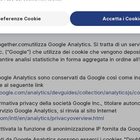
glio i singoli cookie di terze parti, nonché i link attravers
i informazioni e richiedere la disattivazione dei cookie.
referenze Cookie
Accetta i Cooki
gether.comutilizza Google Analytics. Si tratta di un servi
c. (“Google”) che utilizza dei cookie che vengono depos
ntire analisi statistiche in forma aggregata in ordine all’
Google Analytics sono conservati da Google così come ind
le al seguente link
google.com/analytics/devguides/collection/analyticsjs/c
ormativa privacy della società Google Inc., titolare auto
ervizio Google Analytics, si rinvia al sito Internet
om/intl/en/analytics/privacyoverview.html
attivata la funzione di anonimizzazione IP fornita da Goog
lati da Google Analytics possono esserci i cookies "Doublec