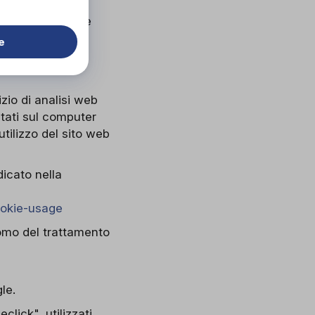
o i quali l’utente
e
zio di analisi web
itati sul computer
utilizzo del sito web
icato nella
ookie-usage
nomo del trattamento
le.
lick", utilizzati