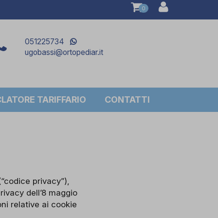
0
051225734
ugobassi@ortopediar.it
ATORE TARIFFARIO
CONTATTI
(“codice privacy”),
rivacy dell’8 maggio
ni relative ai cookie