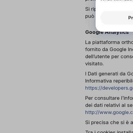
Si riportano nel detta
può ricevere maggior
P
Google Analytics
La piattaforma ortho
fornito da Google In
dell’utente per conse
visitato.
I Dati generati da 
Informativa reperibi
https://developers.
Per consultare l’inf
dei dati relativi al s
http://www.google.c
Si precisa che si è 
Tra i cookies instal