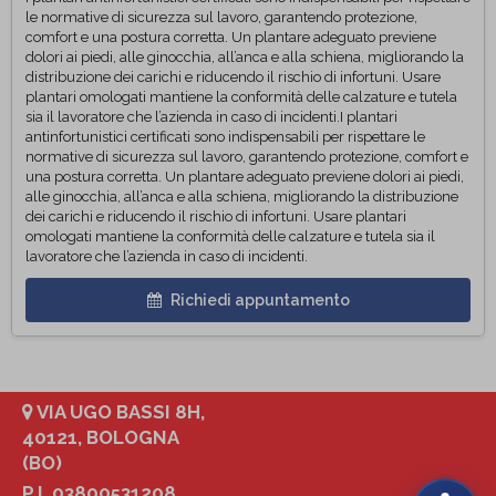
le normative di sicurezza sul lavoro, garantendo protezione,
comfort e una postura corretta. Un plantare adeguato previene
dolori ai piedi, alle ginocchia, all’anca e alla schiena, migliorando la
distribuzione dei carichi e riducendo il rischio di infortuni. Usare
plantari omologati mantiene la conformità delle calzature e tutela
sia il lavoratore che l’azienda in caso di incidenti.I plantari
antinfortunistici certificati sono indispensabili per rispettare le
normative di sicurezza sul lavoro, garantendo protezione, comfort e
una postura corretta. Un plantare adeguato previene dolori ai piedi,
alle ginocchia, all’anca e alla schiena, migliorando la distribuzione
dei carichi e riducendo il rischio di infortuni. Usare plantari
omologati mantiene la conformità delle calzature e tutela sia il
lavoratore che l’azienda in caso di incidenti.
Richiedi appuntamento
VIA UGO BASSI 8H,
40121, BOLOGNA
(BO)
P.I. 03800531208