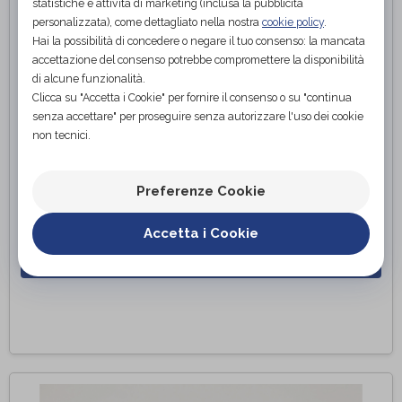
statistiche e attività di marketing (inclusa la pubblicità
personalizzata), come dettagliato nella nostra
cookie policy
.
Hai la possibilità di concedere o negare il tuo consenso: la mancata
accettazione del consenso potrebbe compromettere la disponibilità
PLANTARE PER PIEDE DIABETICO
di alcune funzionalità.
Un plantare su misura per piede diabetico fornisce supporto e
Clicca su "Accetta i Cookie" per fornire il consenso o su "continua
protezione per i piedi di persone affette da diabete. Progettato per
senza accettare" per proseguire senza autorizzare l'uso dei cookie
prevenire complicanze come ulcere, calli e deformità, ridistribuisce
non tecnici.
la pressione, allevia punti di pressione e riduce il rischio di lesioni.
Realizzato con materiali morbidi, ammortizzanti e antibatterici,
offre comfort e previene l'accumulo di umidità. Il plantare su
Preferenze Cookie
misura per piede diabetico aiuta a preservare la salute dei piedi, a
migliorare la mobilità e a garantire un'adeguata protezione durante
le attività quotidiane.
Accetta i Cookie
Richiedi appuntamento