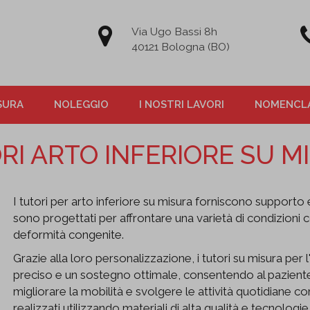
Via Ugo Bassi 8h
40121 Bologna (BO)
SURA
NOLEGGIO
I NOSTRI LAVORI
NOMENCLA
RI ARTO INFERIORE SU M
I tutori per arto inferiore su misura forniscono supporto e 
sono progettati per affrontare una varietà di condizioni 
deformità congenite.
Grazie alla loro personalizzazione, i tutori su misura per
preciso e un sostegno ottimale, consentendo al pazient
migliorare la mobilità e svolgere le attività quotidiane
realizzati utilizzando materiali di alta qualità e tecnolog