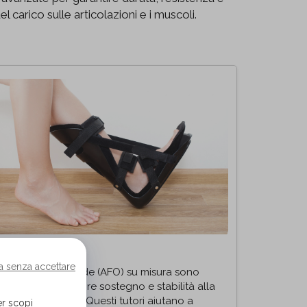
carico sulle articolazioni e i muscoli.
GAMBA PIEDE
a senza accettare
 tutori gamba-piede (AFO) su misura sono
rogettati per fornire sostegno e stabilità alla
amba e al piede. Questi tutori aiutano a
er scopi