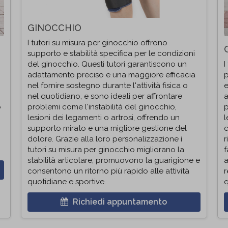
GINOCCHIO
I tutori su misura per ginocchio offrono
supporto e stabilità specifica per le condizioni
del ginocchio. Questi tutori garantiscono un
I
adattamento preciso e una maggiore efficacia
p
nel fornire sostegno durante l'attività fisica o
e
nel quotidiano, e sono ideali per affrontare
a
o
problemi come l'instabilità del ginocchio,
p
lesioni dei legamenti o artrosi, offrendo un
l
supporto mirato e una migliore gestione del
c
dolore. Grazie alla loro personalizzazione i
r
tutori su misura per ginocchio migliorano la
f
stabilità articolare, promuovono la guarigione e
a
consentono un ritorno più rapido alle attività
r
quotidiane e sportive.
q
Richiedi appuntamento