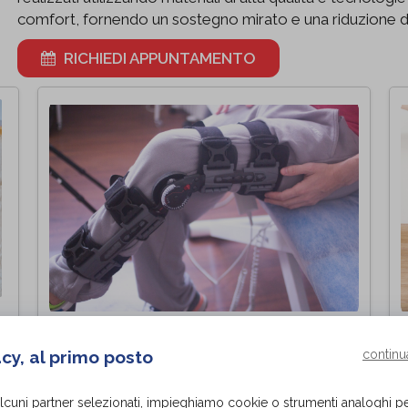
comfort, fornendo un sostegno mirato e una riduzione del 
RICHIEDI APPUNTAMENTO
COSCIA GAMBA
acy, al primo posto
continu
I tutori coscia-gamba (KO) su misura forniscono
I
supporto e stabilità a pazienti con lesioni o
p
disfunzioni agli arti inferiori. Si tratta di tutori
g
alcuni partner selezionati, impieghiamo cookie o strumenti analoghi p