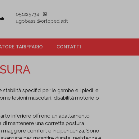
051225734
ugobassi@ortopediar.it
TORE TARIFFARIO
CONTATTI
ISURA
stabilità specifici per le gambe e i piedi, e
come lesioni muscolari, disabilità motorie o
 l'arto inferiore offrono un adattamento
e di mantenere una corretta postura,
 con maggiore comfort e indipendenza. Sono
ie avanzate per garantire durata, resistenza e