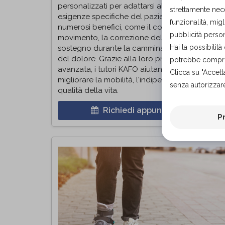
personalizzati per adattarsi alle misure e alle
strettamente nece
esigenze specifiche del paziente, che offrono
funzionalità, migl
numerosi benefici, come il controllo del
pubblicità person
movimento, la correzione delle deformità, il
Hai la possibili
sostegno durante la camminata e la riduzione
del dolore. Grazie alla loro progettazione
potrebbe comprom
avanzata, i tutori KAFO aiutano i pazienti a
Clicca su "Accett
migliorare la mobilità, l'indipendenza e la
senza autorizzare
qualità della vita.
Richiedi appuntamento
P