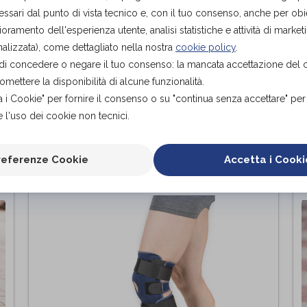
progettati per offrire un sostegno adeguato
c
ssari dal punto di vista tecnico e, con il tuo consenso, anche per obiet
alla coscia e alla gamba, consentendo un
d
ioramento dell'esperienza utente, analisi statistiche e attività di marketi
corretto allineamento e una migliore mobilità,
d
alizzata), come dettagliato nella nostra
cookie policy
.
che possono essere utilizzati per supportare e
L
tà di concedere o negare il tuo consenso: la mancata accettazione del
stabilizzare l'articolazione del ginocchio,
p
fornendo un sollievo dal dolore, migliorando la
s
ettere la disponibilità di alcune funzionalità.
funzionalità e promuovendo il recupero.
a i Cookie" per fornire il consenso o su "continua senza accettare" pe
 l'uso dei cookie non tecnici.
Richiedi appuntamento
referenze Cookie
Accetta i Cooki