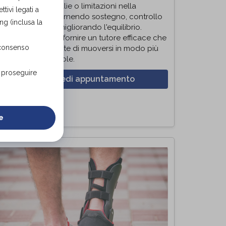
orreggere anomalie o limitazioni nella
tivi legati a
eambulazione, fornendo sostegno, controllo
ng (inclusa la
el movimento e migliorando l'equilibrio.
'obiettivo finale è fornire un tutore efficace che
 consenso
ermetta al paziente di muoversi in modo più
icuro e confortevole.
r proseguire
Richiedi appuntamento
e