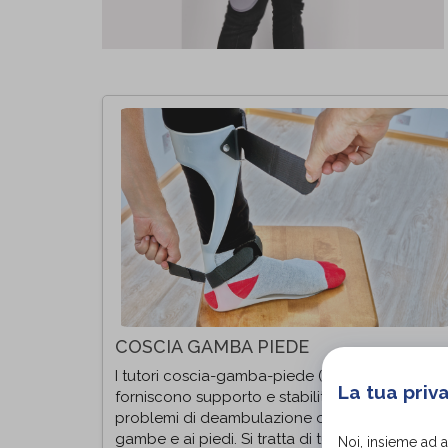
COSCIA GAMBA PIEDE
I tutori coscia-gamba-piede (KAFO) su misura
La tua priv
forniscono supporto e stabilità a pazienti con
problemi di deambulazione o lesioni alle
gambe e ai piedi. Si tratta di tutori
Noi, insieme ad 