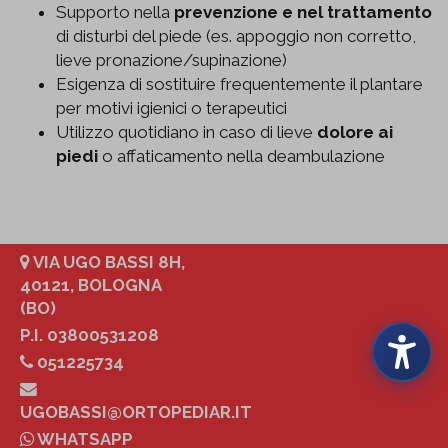
Supporto nella
prevenzione e nel trattamento
di disturbi del piede (es. appoggio non corretto,
lieve pronazione/supinazione)
Esigenza di sostituire frequentemente il plantare
per motivi igienici o terapeutici
Utilizzo quotidiano in caso di lieve
dolore ai
piedi
o affaticamento nella deambulazione
VIA UGO BASSI 8H,
40121, BOLOGNA
(BO)
P.I. 03800531208
051225734
UGOBASSI@ORTOPEDIAR.IT
WHATSAPP