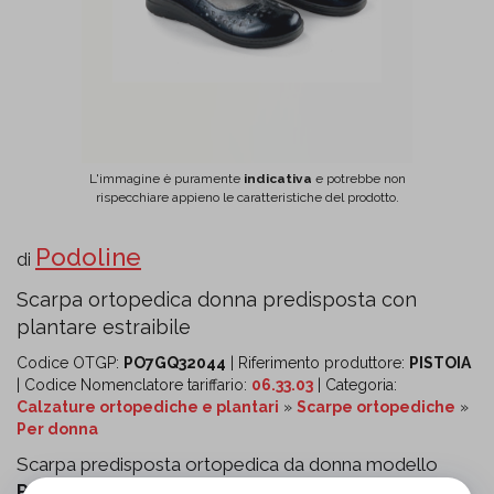
L'immagine è puramente
indicativa
e potrebbe non
rispecchiare appieno le caratteristiche del prodotto.
Podoline
di
Scarpa ortopedica donna predisposta con
plantare estraibile
Codice OTGP:
PO7GQ32044
| Riferimento produttore:
PISTOIA
| Codice Nomenclatore tariffario:
06.33.03
| Categoria:
Calzature ortopediche e plantari
»
Scarpe ortopediche
»
Per donna
Scarpa predisposta ortopedica da donna modello
Pistoia Caicos blu
, ideale per l’alloggiamento di