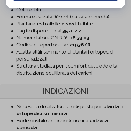
Materiale: tomaia in finitura
Caicos blu
Colore: blu
Forma e calzata:
Ver 11
(calzata comoda)
Plantare:
estraibile e sostituibile
Taglie disponibili: dal
35 al 42
Nomenclatore CND:
Y-06.33.03
Codice di repertorio:
2171936/R
Adatta allâinserimento di plantari ortopedici
personalizzati
Struttura studiata per il comfort del piede e la
distribuzione equilibrata dei carichi
INDICAZIONI
Necessità di calzatura predisposta per
plantari
ortopedici su misura
Piedi sensibili che richiedono una
calzata
comoda