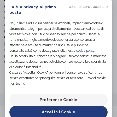
plantari personalizzati. Realizzata in materiale morbido
La tua privacy, al primo
continua senza accettare
e resistente colore blu, garantisce comfort prolungato
posto
durante tutta la giornata. La forma
Ver 11
assicura una
Noi, insieme ad alcuni partner selezionati, impieghiamo cookie o
calzata comoda e adatta a piedi sensibili, anche in
strumenti analoghi per scopi strettamente necessari dal punto di
presenza di lievi deformità. È dotata di
plantare
vista tecnico e, con il tuo consenso, anche per obiettivi legati a
estraibile e sostituibile
, consentendo l’utilizzo di
funzionalità, miglioramento dell'esperienza utente, analisi
plantari su misura senza compromettere lo spazio
statistiche e attività di marketing (inclusa la pubblicità
interno. Disponibile nelle taglie
dal 35 al 42
, è indicata
personalizzata), come dettagliato nella nostra
cookie policy
.
per chi necessita di un valido supporto in ambito
Hai la possibilità di concedere o negare il tuo consenso: la mancata
ortopedico e preventivo.
accettazione del consenso potrebbe compromettere la disponibilità
di alcune funzionalità.
Clicca su "Accetta i Cookie" per fornire il consenso o su "continua
Organizza prova in negozio
senza accettare" per proseguire senza autorizzare l'uso dei cookie
non tecnici.
CARATTERISTICHE
Preferenze Cookie
Accetta i Cookie
Famiglia: predisposta per plantari su misura