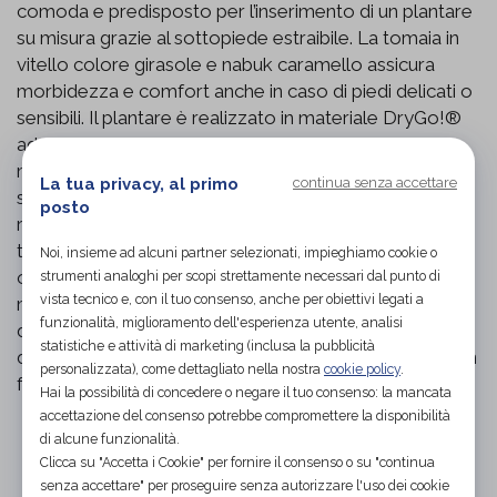
comoda e predisposto per l’inserimento di un plantare
su misura grazie al sottopiede estraibile. La tomaia in
vitello colore girasole e nabuk caramello assicura
morbidezza e comfort anche in caso di piedi delicati o
sensibili. Il plantare è realizzato in materiale DryGo!®
ad elevata capacità di assorbimento dell’umidità:
mentre il sandalo è indossato il sottopiede cattura
La tua privacy, al primo
continua senza accettare
sudore e umidità, una volta sfilato si asciuga
posto
rapidamente, lasciando il piede asciutto e fresco per
tutto il giorno. Ideale come calzatura sanitaria e
Noi, insieme ad alcuni partner selezionati, impieghiamo cookie o
ortopedica estiva, indicata per chi necessita di
strumenti analoghi per scopi strettamente necessari dal punto di
vista tecnico e, con il tuo consenso, anche per obiettivi legati a
maggiore stabilità e ammortizzazione. Articolo
funzionalità, miglioramento dell'esperienza utente, analisi
detraibile come dispositivo medico CE: per usufruire
statistiche e attività di marketing (inclusa la pubblicità
della detrazione è necessario fornire il codice fiscale in
personalizzata), come dettagliato nella nostra
cookie policy
.
fase d’ordine.
Hai la possibilità di concedere o negare il tuo consenso: la mancata
accettazione del consenso potrebbe compromettere la disponibilità
di alcune funzionalità.
Organizza prova in negozio
Clicca su "Accetta i Cookie" per fornire il consenso o su "continua
senza accettare" per proseguire senza autorizzare l'uso dei cookie