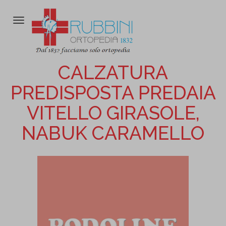
Attiva/disattiva
la
navigazione
CALZATURA
PREDISPOSTA PREDAIA
VITELLO GIRASOLE,
NABUK CARAMELLO