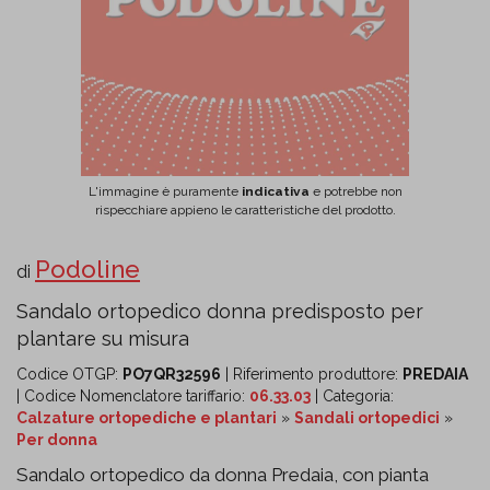
L'immagine è puramente
indicativa
e potrebbe non
rispecchiare appieno le caratteristiche del prodotto.
Podoline
di
Sandalo ortopedico donna predisposto per
plantare su misura
Codice OTGP:
PO7QR32596
| Riferimento produttore:
PREDAIA
| Codice Nomenclatore tariffario:
06.33.03
| Categoria:
Calzature ortopediche e plantari
»
Sandali ortopedici
»
Per donna
Sandalo ortopedico da donna Predaia, con pianta