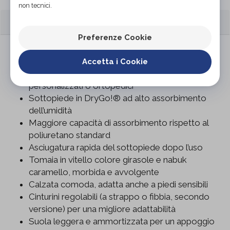
non tecnici.
CARATTERISTICHE
Preferenze Cookie
Sandalo ortopedico predisposto per plantare su
misura
Accetta i Cookie
Plantare estraibile per inserimento di plantari
personalizzati o ortopedici
Sottopiede in DryGo!® ad alto assorbimento
dell’umidità
Maggiore capacità di assorbimento rispetto al
poliuretano standard
Asciugatura rapida del sottopiede dopo l’uso
Tomaia in vitello colore girasole e nabuk
caramello, morbida e avvolgente
Calzata comoda, adatta anche a piedi sensibili
Cinturini regolabili (a strappo o fibbia, secondo
versione) per una migliore adattabilità
Suola leggera e ammortizzata per un appoggio