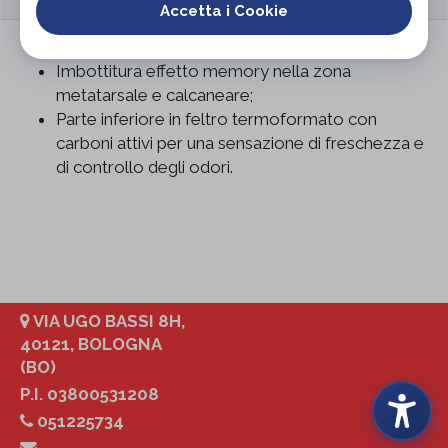
Accetta i Cookie
Copertura in microfibra super assorbente;
Imbottitura effetto memory nella zona
metatarsale e calcaneare;
Parte inferiore in feltro termoformato con
carboni attivi per una sensazione di freschezza e
di controllo degli odori.
VIA UGO BASSI 8H,
40121, BOLOGNA
(BO)
P.I. 03800531208
051225734