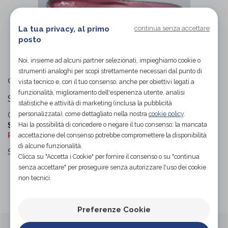
La tua privacy, al primo
continua senza accettare
posto
L'immagine è puramente
indicativa
e potrebbe non
rispecchiare appieno le caratteristiche del prodotto.
Noi, insieme ad alcuni partner selezionati, impieghiamo cookie o
strumenti analoghi per scopi strettamente necessari dal punto di
FGP
di
vista tecnico e, con il tuo consenso, anche per obiettivi legati a
funzionalità, miglioramento dell'esperienza utente, analisi
Soletta
statistiche e attività di marketing (inclusa la pubblicità
personalizzata), come dettagliato nella nostra
cookie policy
.
Codice OTGP:
FGPYN19235
| Riferimento produttore:
PRT-
Hai la possibilità di concedere o negare il tuo consenso: la mancata
S50W
| Categoria:
Calzature ortopediche e plantari
»
Plantari ortopedici ed anatomici
accettazione del consenso potrebbe compromettere la disponibilità
di alcune funzionalità.
Soletta
Clicca su "Accetta i Cookie" per fornire il consenso o su "continua
senza accettare" per proseguire senza autorizzare l'uso dei cookie
non tecnici.
Organizza prova in negozio
Preferenze Cookie
CARATTERISTICHE