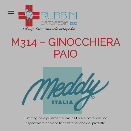
Attiva/disattiva
la
navigazione
M314 – GINOCCHIERA
PAIO
L'immagine è puramente
indicativa
e potrebbe non
rispecchiare appieno le caratteristiche del prodotto.