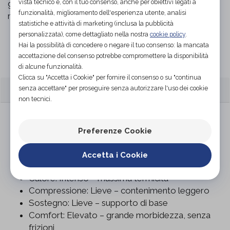
ginocchio e diminuire la sensazione di rigidità. Colore
vista tecnico e, con il tuo consenso, anche per obiettivi legati a
funzionalità, miglioramento dell'esperienza utente, analisi
naturale. Vendute al paio.
statistiche e attività di marketing (inclusa la pubblicità
personalizzata), come dettagliato nella nostra
cookie policy
.
Hai la possibilità di concedere o negare il tuo consenso: la mancata
Organizza prova in negozio
accettazione del consenso potrebbe compromettere la disponibilità
di alcune funzionalità.
Clicca su "Accetta i Cookie" per fornire il consenso o su "continua
CARATTERISTICHE
senza accettare" per proseguire senza autorizzare l'uso dei cookie
non tecnici.
Composizione: Angora 40%, Lana 25%,
Poliammide 30%, Elastan 5%
Preferenze Cookie
Struttura a tre zone: spugna (calore intenso),
elastica (adattabilità e antiscivolo), trama
Accetta i Cookie
alternata posteriore (traspirazione)
Calore: Intenso – massima termicità
Compressione: Lieve – contenimento leggero
Sostegno: Lieve – supporto di base
Comfort: Elevato – grande morbidezza, senza
frizioni