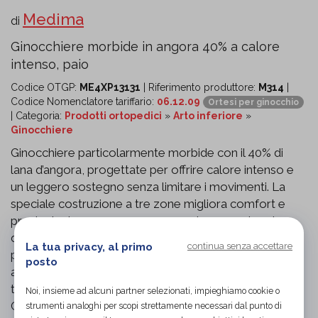
Medima
di
Ginocchiere morbide in angora 40% a calore
intenso, paio
Codice OTGP:
ME4XP13131
| Riferimento produttore:
M314
|
Codice Nomenclatore tariffario:
06.12.09
Ortesi per ginocchio
| Categoria:
Prodotti ortopedici
»
Arto inferiore
»
Ginocchiere
Ginocchiere particolarmente morbide con il 40% di
lana d’angora, progettate per offrire calore intenso e
un leggero sostegno senza limitare i movimenti. La
speciale costruzione a tre zone migliora comfort e
prestazioni: zona spugna per un calore avvolgente e
diffuso; zona elastica per adattabilità, stabilità e
La tua privacy, al primo
continua senza accettare
prevenzione dello scivolamento; zona a trama
posto
alternata nella parte posteriore per favorire
traspirazione e libertà di flessione dell’articolazione.
Noi, insieme ad alcuni partner selezionati, impieghiamo cookie o
Compressione lieve, ideale per riscaldare l’area del
strumenti analoghi per scopi strettamente necessari dal punto di