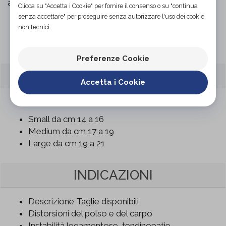
ambidestra
Clicca su "Accetta i Cookie" per fornire il consenso o su "continua
senza accettare" per proseguire senza autorizzare l'uso dei cookie
non tecnici.
Organizza prova in negozio
Preferenze Cookie
CARATTERISTICHE
Accetta i Cookie
TAGLIE DISPONIBILI
Small da cm 14 a 16
Medium da cm 17 a 19
Large da cm 19 a 21
INDICAZIONI
Descrizione Taglie disponibili
Distorsioni del polso e del carpo
Instabilità legamentose, tendinopatie