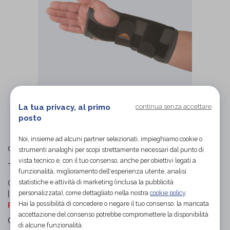
La tua privacy, al primo
continua senza accettare
L'immagine è puramente
indicativa
e potrebbe non
posto
rispecchiare appieno le caratteristiche del prodotto.
Noi, insieme ad alcuni partner selezionati, impieghiamo cookie o
Camp
di
strumenti analoghi per scopi strettamente necessari dal punto di
vista tecnico e, con il tuo consenso, anche per obiettivi legati a
Tutore polso
funzionalità, miglioramento dell'esperienza utente, analisi
statistiche e attività di marketing (inclusa la pubblicità
Codice OTGP:
TIEMI22327
| Riferimento produttore:
MB5440 L
personalizzata), come dettagliato nella nostra
cookie policy
.
| Categoria:
Prodotti ortopedici
»
Arto superiore
»
Tutori
polso-mano
Hai la possibilità di concedere o negare il tuo consenso: la mancata
accettazione del consenso potrebbe compromettere la disponibilità
Ortesi per polso in Airmesh con rinforzo palmare,
di alcune funzionalità.