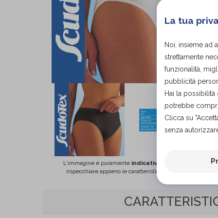
La tua priv
Noi, insieme ad 
strettamente nece
funzionalità, migl
pubblicità person
Hai la possibili
potrebbe comprom
Clicca su "Accett
senza autorizzare
P
L'immagine è puramente
indicativa
e potrebbe non
rispecchiare appieno le caratteristiche del prodotto.
CARATTERISTI