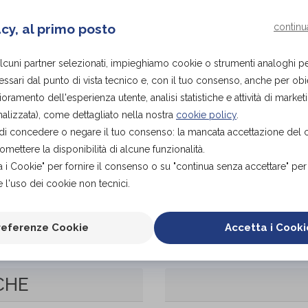
Questo indumento è ideale per persone con esigenze s
e sicurezza durante l'uso quotidiano. La sua struttura le
acy, al primo posto
continu
disagi, rendendola adatta per un uso prolungato.
alcuni partner selezionati, impieghiamo cookie o strumenti analoghi p
ssari dal punto di vista tecnico e, con il tuo consenso, anche per obiet
Organizza prova in negozio
ioramento dell'esperienza utente, analisi statistiche e attività di marketi
alizzata), come dettagliato nella nostra
cookie policy
.
tà di concedere o negare il tuo consenso: la mancata accettazione del
ettere la disponibilità di alcune funzionalità.
a i Cookie" per fornire il consenso o su "continua senza accettare" pe
 l'uso dei cookie non tecnici.
referenze Cookie
Accetta i Cooki
CHE