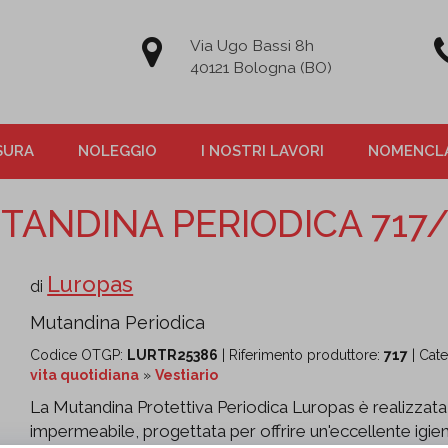
Via Ugo Bassi 8h
40121 Bologna (BO)
SURA
NOLEGGIO
I NOSTRI LAVORI
NOMENCLA
TANDINA PERIODICA 717/
Luropas
di
Mutandina Periodica
Codice OTGP:
LURTR25386
| Riferimento produttore:
717
| Cat
vita quotidiana
»
Vestiario
La Mutandina Protettiva Periodica Luropas è realizzat
impermeabile, progettata per offrire un'eccellente igi