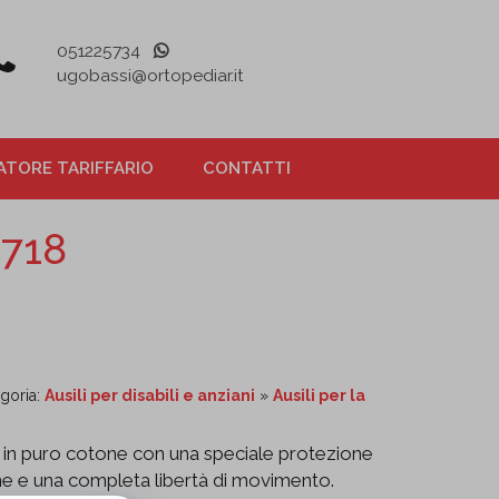
051225734
ugobassi@ortopediar.it
TORE TARIFFARIO
CONTATTI
718
egoria:
Ausili per disabili e anziani
»
Ausili per la
a in puro cotone con una speciale protezione
ene e una completa libertà di movimento.