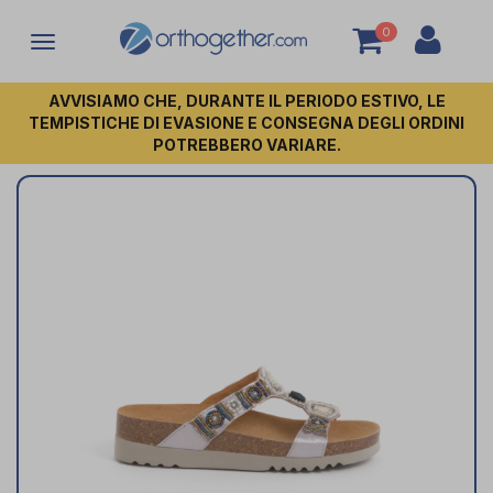
0
Attiva/disattiva
la
navigazione
AVVISIAMO CHE, DURANTE IL PERIODO ESTIVO, LE
TEMPISTICHE DI EVASIONE E CONSEGNA DEGLI ORDINI
POTREBBERO VARIARE.