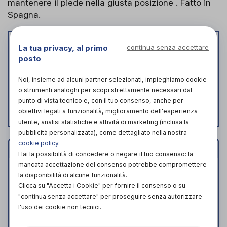
mantenere il piede nella giusta posizione . Fatto in
Spagna.
Prodotto momentaneamente non
La tua privacy, al primo
continua senza accettare
posto
disponibile
Trova ortopedie vicino a te che, in poco tempo,
Noi, insieme ad alcuni partner selezionati, impieghiamo cookie
potrebbero avere disponibile il prodotto o una sua
o strumenti analoghi per scopi strettamente necessari dal
alternativa!
punto di vista tecnico e, con il tuo consenso, anche per
Verifica disponibilità
obiettivi legati a funzionalità, miglioramento dell'esperienza
utente, analisi statistiche e attività di marketing (inclusa la
pubblicità personalizzata), come dettagliato nella nostra
cookie policy
.
Caratteristiche
Hai la possibilità di concedere o negare il tuo consenso: la
mancata accettazione del consenso potrebbe compromettere
Altezza tacco: 40,00mm
la disponibilità di alcune funzionalità.
Colore: silver/bronze
Clicca su "Accetta i Cookie" per fornire il consenso o su
Interno removibile: no
"continua senza accettare" per proseguire senza autorizzare
l'uso dei cookie non tecnici.
Materiale fodera: microfibre
Materiale soletto: microfibre