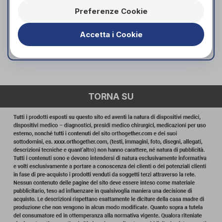
Materiale suola: EVA
Preferenze Cookie
Materiale tomaia: tessuto satin + perline
Fitting: r
Accetta i Cookie
SKU: F266072401
TORNA SU