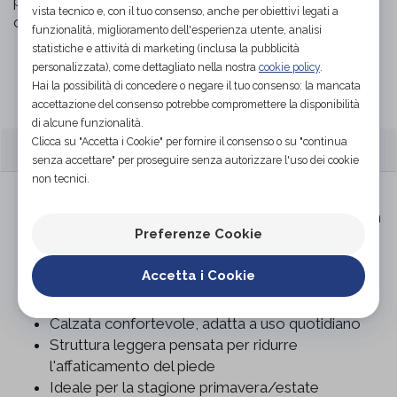
piedi sensibili o che necessitano di un appoggio più
vista tecnico e, con il tuo consenso, anche per obiettivi legati a
confortevole.
funzionalità, miglioramento dell'esperienza utente, analisi
statistiche e attività di marketing (inclusa la pubblicità
personalizzata), come dettagliato nella nostra
cookie policy
.
Organizza prova in negozio
Hai la possibilità di concedere o negare il tuo consenso: la mancata
accettazione del consenso potrebbe compromettere la disponibilità
di alcune funzionalità.
Clicca su "Accetta i Cookie" per fornire il consenso o su "continua
CARATTERISTICHE
senza accettare" per proseguire senza autorizzare l'uso dei cookie
non tecnici.
Sandalo ortopedico da donna modello infradito
Tomaia in morbida pelle effetto suede colore tan
Preferenze Cookie
Fondo in gomma flessibile e antiscivolo
Design a infradito con supporto dell'arco
Accetta i Cookie
plantare
Decorazione con perline sulla fascia centrale
Calzata confortevole, adatta a uso quotidiano
Struttura leggera pensata per ridurre
l'affaticamento del piede
Ideale per la stagione primavera/estate