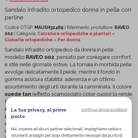
Sandalo infradito ortopedico donna in pelle con
perline
Codice OTGP:
MAUSH32489
| Riferimento produttore:
RAVEO
002
| Categoria:
Calzature ortopediche e plantari
»
Ciabatte ortopediche
»
Per donna
Sandalo infradito ortopedico da donna in pelle,
modello
RAVEO 002
, pensato per coniugare comfort
e stile nelle giornate estive. La tomaia in morbida pelle
avvolge delicatamente il piede, mentre il fondo in
gomma assicura stabilità, aderenza e un ottimo
assorbimento degli urti durante la camminata. Il colore
suede tan
(effetto scamosciato color cuoio) lo rende
facilmente abbinabile a ogni outfit quotidiano. Il design
infradito è impreziosito da una raffinata
decorazione
La tua privacy, al primo
continua senza accettare
di perline
sulla fascia centrale, che dona un tocco
posto
elegante senza rinunciare alla praticità. Ideale per chi
Noi, insieme ad alcuni partner selezionati, impieghiamo cookie o
cerca una calzatura comoda, leggera e adatta anche a
strumenti analoghi per scopi strettamente necessari dal punto di