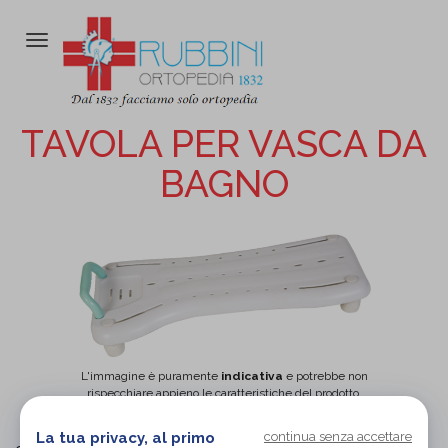
Attiva/disattiva
la
navigazione
TAVOLA PER VASCA DA
BAGNO
L'immagine è puramente
indicativa
e potrebbe non
rispecchiare appieno le caratteristiche del prodotto.
La tua privacy, al primo
continua senza accettare
Termigea