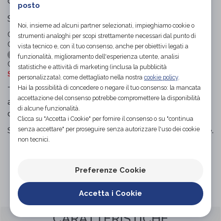
di
posto
Sedile per vasca da bagno
Noi, insieme ad alcuni partner selezionati, impieghiamo cookie o
Codice OTGP:
TERKE13673
| Riferimento produttore:
BA23
|
strumenti analoghi per scopi strettamente necessari dal punto di
Codice Nomenclatore tariffario:
09.33.03
vista tecnico e, con il tuo consenso, anche per obiettivi legati a
|
Sedie (con o senza ruote), sgabelli, schienali e sedili
funzionalità, miglioramento dell'esperienza utente, analisi
Categoria:
Ausili per disabili e anziani
»
Ausili per il bagno
»
statistiche e attività di marketing (inclusa la pubblicità
Sedie per il bagno
personalizzata), come dettagliato nella nostra
cookie policy
.
Hai la possibilità di concedere o negare il tuo consenso: la mancata
Tavola per vasca da bagno realizzata in plastica
accettazione del consenso potrebbe compromettere la disponibilità
antiscivolo e anticalcare, dotata di fori per il deflusso
di alcune funzionalità.
dell’acqua e di una comoda maniglia per sostenersi.
Clicca su "Accetta i Cookie" per fornire il consenso o su "continua
Si assicura alla vasca grazie ad un facile fissaggio a vite.
senza accettare" per proseguire senza autorizzare l'uso dei cookie
non tecnici.
Preferenze Cookie
Organizza prova in negozio
Accetta i Cookie
CARATTERISTICHE