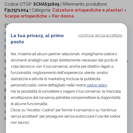
Codice OTGP:
SCHAS32605
| Riferimento produttore:
F317571004
| Categoria:
Calzature ortopediche e plantari
»
Scarpe ortopediche
»
Per donna
Calgary Zip è una calzatura ortopedica per donna dal
design moderno e funzionale, ideale per chi cerca
La tua privacy, al primo
continua senza accettare
comfort e sostegno senza rinunciare allo stile. La
posto
tomaia combina pelle scamosciata glitterata e pelle
liscia in colore nero, per un look elegante e discreto. Il
Noi, insieme ad alcuni partner selezionati, impieghiamo cookie o
strumenti analoghi per scopi strettamente necessari dal punto di
tacco di 40 mm offre una leggera altezza mantenendo
vista tecnico e, con il tuo consenso, anche per obiettivi legati a
stabilità e corretta postura. La fodera in PU e il soletto
funzionalità, miglioramento dell'esperienza utente, analisi
in tessuto assicurano una calzata morbida e
statistiche e attività di marketing (inclusa la pubblicità
confortevole per tutta la giornata, mentre il plantare
personalizzata), come dettagliato nella nostra
cookie policy
.
interno è removibile e può essere sostituito con
Hai la possibilità di concedere o negare il tuo consenso: la mancata
plantari personalizzati. La suola in phylon e gomma
accettazione del consenso potrebbe compromettere la disponibilità
garantisce ammortizzazione, leggerezza e buona
di alcune funzionalità.
Clicca su "Accetta i Cookie" per fornire il consenso o su "continua
aderenza al suolo. Calzata regular, adatta all’uso
senza accettare" per proseguire senza autorizzare l'uso dei cookie
quotidiano.
non tecnici.