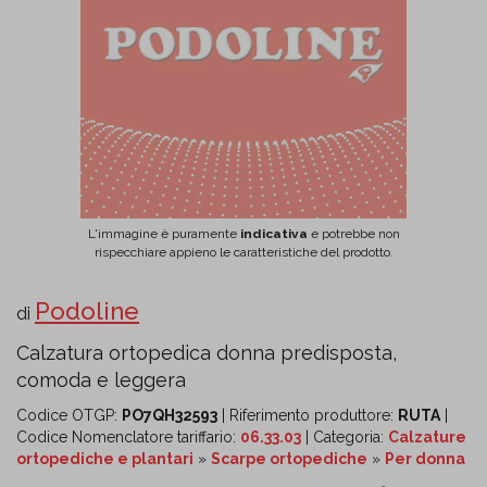
L'immagine è puramente
indicativa
e potrebbe non
rispecchiare appieno le caratteristiche del prodotto.
Podoline
di
Calzatura ortopedica donna predisposta,
comoda e leggera
Codice OTGP:
PO7QH32593
| Riferimento produttore:
RUTA
|
Codice Nomenclatore tariffario:
06.33.03
| Categoria:
Calzature
ortopediche e plantari
»
Scarpe ortopediche
»
Per donna