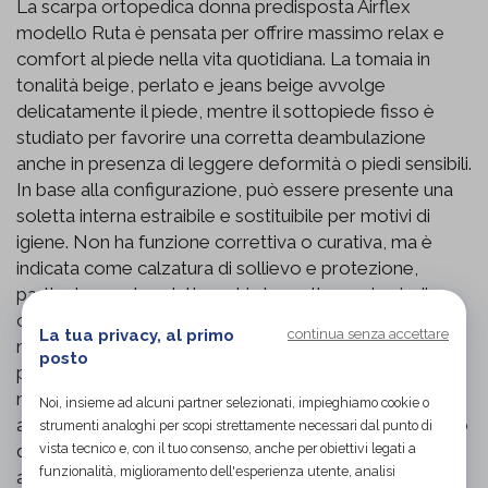
La scarpa ortopedica donna predisposta Airflex
modello Ruta è pensata per offrire massimo relax e
comfort al piede nella vita quotidiana. La tomaia in
tonalità beige, perlato e jeans beige avvolge
delicatamente il piede, mentre il sottopiede fisso è
studiato per favorire una corretta deambulazione
anche in presenza di leggere deformità o piedi sensibili.
In base alla configurazione, può essere presente una
soletta interna estraibile e sostituibile per motivi di
igiene. Non ha funzione correttiva o curativa, ma è
indicata come calzatura di sollievo e protezione,
particolarmente adatta a chi sta molte ore in piedi o
cammina a lungo. Si consiglia l’uso su prescrizione
La tua privacy, al primo
continua senza accettare
medica in caso di patologie dolorose del piede. La
posto
pulizia va effettuata con acqua tiepida e sapone
neutro, senza detergenti aggressivi né materiali
Noi, insieme ad alcuni partner selezionati, impieghiamo cookie o
abrasivi, lasciando asciugare il prodotto all’aria, lontano
strumenti analoghi per scopi strettamente necessari dal punto di
da fonti dirette di calore. Disponibile nelle taglie dal 35
vista tecnico e, con il tuo consenso, anche per obiettivi legati a
funzionalità, miglioramento dell'esperienza utente, analisi
al 42.