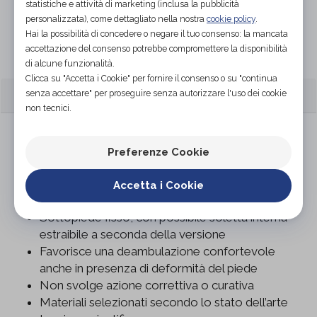
statistiche e attività di marketing (inclusa la pubblicità
personalizzata), come dettagliato nella nostra
cookie policy
.
Hai la possibilità di concedere o negare il tuo consenso: la mancata
Organizza prova in negozio
accettazione del consenso potrebbe compromettere la disponibilità
di alcune funzionalità.
Clicca su "Accetta i Cookie" per fornire il consenso o su "continua
CARATTERISTICHE
senza accettare" per proseguire senza autorizzare l'uso dei cookie
non tecnici.
Calzatura ortopedica da donna predisposta
modello Ruta
Preferenze Cookie
Tomaia in finitura beige, perlato e jeans beige
Struttura concepita per il relax e il comfort del
Accetta i Cookie
piede
Sottopiede fisso, con possibile soletta interna
estraibile a seconda della versione
Favorisce una deambulazione confortevole
anche in presenza di deformità del piede
Non svolge azione correttiva o curativa
Materiali selezionati secondo lo stato dell’arte