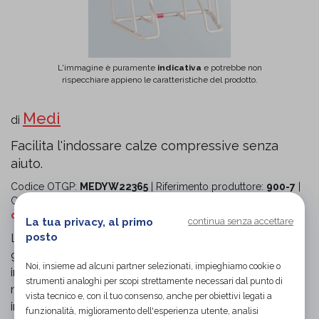
L'immagine è puramente
indicativa
e potrebbe non
rispecchiare appieno le caratteristiche del prodotto.
Medi
di
Facilita l'indossare calze compressive senza
aiuto.
Codice OTGP:
MEDYW22365
| Riferimento produttore:
900-7
|
Categoria:
Ausili per disabili e anziani
»
Ausili per la vita
quotidiana
»
Ausili per autosufficienza
La tua privacy, al primo
continua senza accettare
posto
L'Infilacalze Compressione con Manici Lunghi Medi
9007 è un ausilio essenziale per chi necessita di
Noi, insieme ad alcuni partner selezionati, impieghiamo cookie o
indossare calze o collant compressivi, sia per pazienti
strumenti analoghi per scopi strettamente necessari dal punto di
mobili che immobili. Questo strumento permette di
vista tecnico e, con il tuo consenso, anche per obiettivi legati a
indossare le calze in modo autonomo, senza la
funzionalità, miglioramento dell'esperienza utente, analisi