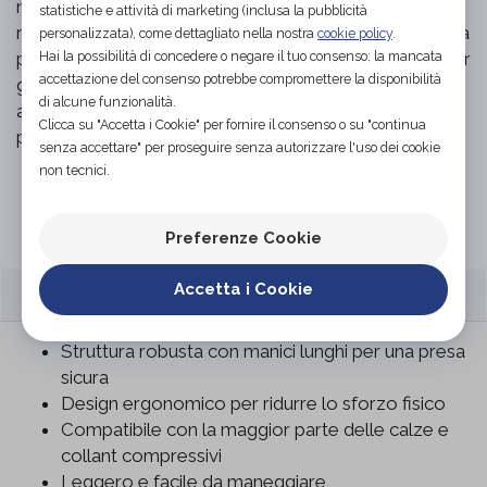
necessità di assistenza da parte di altre persone,
statistiche e attività di marketing (inclusa la pubblicità
rendendo l'utente più indipendente nella gestione della
personalizzata), come dettagliato nella nostra
cookie policy
.
propria cura personale. È anche un valido supporto per
Hai la possibilità di concedere o negare il tuo consenso: la mancata
accettazione del consenso potrebbe compromettere la disponibilità
gli infermieri e i caregiver che assistono pazienti non
di alcune funzionalità.
autosufficienti, semplificando e velocizzando il
Clicca su "Accetta i Cookie" per fornire il consenso o su "continua
processo di vestizione.
senza accettare" per proseguire senza autorizzare l'uso dei cookie
non tecnici.
Organizza prova in negozio
Preferenze Cookie
CARATTERISTICHE
Accetta i Cookie
Struttura robusta con manici lunghi per una presa
sicura
Design ergonomico per ridurre lo sforzo fisico
Compatibile con la maggior parte delle calze e
collant compressivi
Leggero e facile da maneggiare