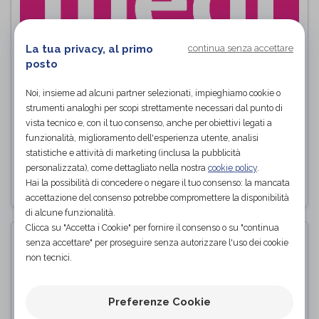
La tua privacy, al primo
continua senza accettare
posto
Noi, insieme ad alcuni partner selezionati, impieghiamo cookie o
GUANTO IN GOMMA INFILACALZE
strumenti analoghi per scopi strettamente necessari dal punto di
Medi
di
vista tecnico e, con il tuo consenso, anche per obiettivi legati a
funzionalità, miglioramento dell'esperienza utente, analisi
PROVA E ACQUISTA IN NEGOZIO
statistiche e attività di marketing (inclusa la pubblicità
personalizzata), come dettagliato nella nostra
cookie policy
.
Hai la possibilità di concedere o negare il tuo consenso: la mancata
accettazione del consenso potrebbe compromettere la disponibilità
di alcune funzionalità.
Clicca su "Accetta i Cookie" per fornire il consenso o su "continua
senza accettare" per proseguire senza autorizzare l'uso dei cookie
non tecnici.
Preferenze Cookie