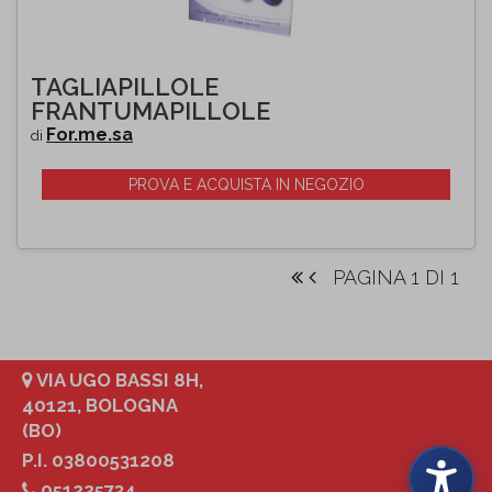
TAGLIAPILLOLE
FRANTUMAPILLOLE
For.me.sa
di
PROVA E ACQUISTA IN NEGOZIO
PAGINA 1 DI 1
VIA UGO BASSI 8H,
40121, BOLOGNA
(BO)
P.I. 03800531208
051225734