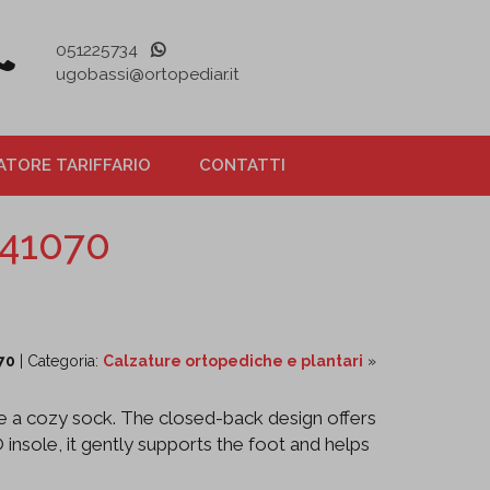
051225734
ugobassi@ortopediar.it
TORE TARIFFARIO
CONTATTI
41070
70
| Categoria:
Calzature ortopediche e plantari
»
like a cozy sock. The closed-back design offers
nsole, it gently supports the foot and helps