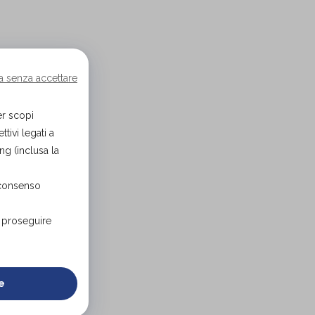
a senza accettare
er scopi
tivi legati a
ng (inclusa la
 consenso
r proseguire
e