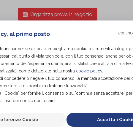
Organizza prova in negozio
acy, al primo posto
continu
alcuni partner selezionati, impieghiamo cookie o strumenti analoghi p
ssari dal punto di vista tecnico e, con il tuo consenso, anche per obiet
ioramento dell'esperienza utente, analisi statistiche e attività di marketi
alizzata), come dettagliato nella nostra
cookie policy
.
tà di concedere o negare il tuo consenso: la mancata accettazione del
ettere la disponibilità di alcune funzionalità.
a i Cookie" per fornire il consenso o su "continua senza accettare" pe
 l'uso dei cookie non tecnici.
CHE
referenze Cookie
Accetta i Cooki