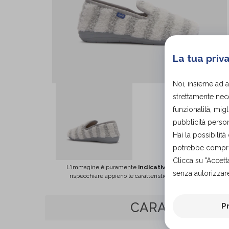
La tua priv
Noi, insieme ad 
strettamente nece
funzionalità, migl
pubblicità person
Hai la possibili
potrebbe comprom
Clicca su "Accett
L'immagine è puramente
indicativa
e potrebbe non
senza autorizzare
rispecchiare appieno le caratteristiche del prodotto.
CARATTERISTI
P