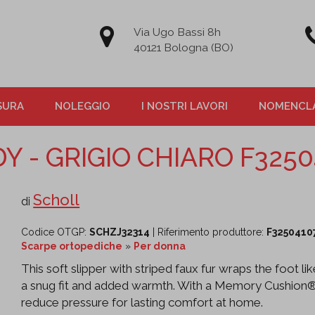
Via Ugo Bassi 8h
40121 Bologna (BO)
SURA
NOLEGGIO
I NOSTRI LAVORI
NOMENCLA
Y - GRIGIO CHIARO F3250
Scholl
di
Codice OTGP:
SCHZJ32314
| Riferimento produttore:
F3250410
Scarpe ortopediche
»
Per donna
This soft slipper with striped faux fur wraps the foot 
a snug fit and added warmth. With a Memory Cushion® i
reduce pressure for lasting comfort at home.