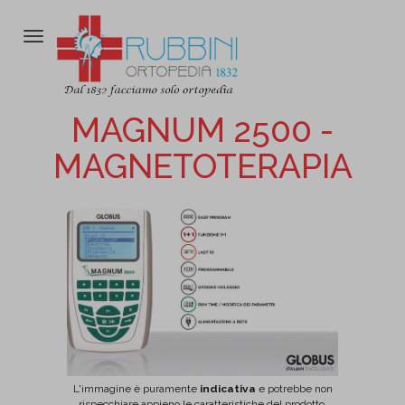
Attiva/disattiva
la
navigazione
MAGNUM 2500 -
MAGNETOTERAPIA
L'immagine è puramente
indicativa
e potrebbe non
rispecchiare appieno le caratteristiche del prodotto.