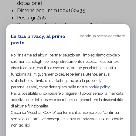
dotazione)
Dimensione: mm100x160x35
Peso: gr 296
Dotazione di serie: 1 borsa, 1 unità di
magnoterapia MAGNUM 2500, 1 solenoidie
La tua privacy, al primo
continua senza accettare
flessibile mm 330x110, 1 Magnun test, 1
posto
Alimentatore, 1 Manuale operativo
PROGRAMMI PREIMPOSTATI A DIVERSA
Noi, insieme ad alcuni partner selezionati, impieghiamo cookie o
FREQUENZA
strumenti analoghi per scopi strettamente necessari dal punto di
Programma multifrequenza
vista tecnico e, con il tuo consenso, anche per obiettivi legati a
funzionalità, miglioramento dell'esperienza utente, analisi
Programma 10Hz
statistiche e attività di marketing (inclusa la pubblicità
Programma 20Hz
personalizzata), come dettagliato nella nostra
cookie policy
.
Programma 30Hz
Hai la possibilità di concedere o negare il tuo consenso: la mancata
Programma 40Hz
accettazione del consenso potrebbe compromettere la disponibilità
Programma 50Hz
di alcune funzionalità.
Programma 60Hz
Clicca su "Accetta i Cookie" per fornire il consenso o su "continua
Programma 70Hz
senza accettare" per proseguire senza autorizzare l'uso dei cookie
non tecnici.
Programma 80Hz
Programma 90Hz