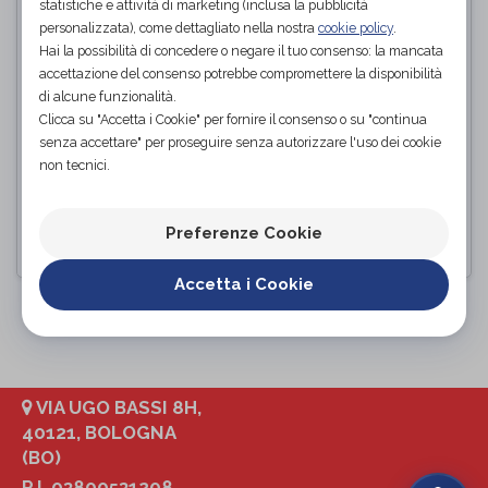
statistiche e attività di marketing (inclusa la pubblicità
personalizzata), come dettagliato nella nostra
cookie policy
.
Hai la possibilità di concedere o negare il tuo consenso: la mancata
accettazione del consenso potrebbe compromettere la disponibilità
di alcune funzionalità.
Clicca su "Accetta i Cookie" per fornire il consenso o su "continua
senza accettare" per proseguire senza autorizzare l'uso dei cookie
Magnum 2500 - Magnetoterapia
non tecnici.
Globus
di
Preferenze Cookie
PROVA E ACQUISTA IN NEGOZIO
Accetta i Cookie
PAGINA 1 DI 1
VIA UGO BASSI 8H,
40121, BOLOGNA
(BO)
P.I. 03800531208