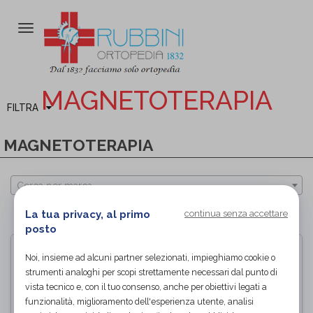
Attiva/disattiva
la
navigazione
MAGNETOTERAPIA
FILTRA
MAGNETOTERAPIA
Cerca per marca
La tua privacy, al primo
continua senza accettare
PAGINA 1 DI 1
posto
Noi, insieme ad alcuni partner selezionati, impieghiamo cookie o
strumenti analoghi per scopi strettamente necessari dal punto di
vista tecnico e, con il tuo consenso, anche per obiettivi legati a
funzionalità, miglioramento dell'esperienza utente, analisi