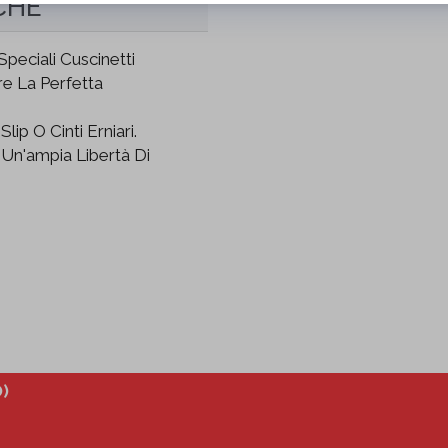
CHE
peciali Cuscinetti
re La Perfetta
lip O Cinti Erniari.
Un'ampia Libertà Di
)