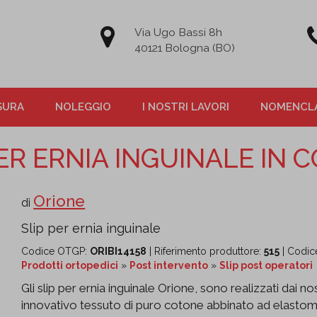
Via Ugo Bassi 8h
40121 Bologna (BO)
SURA
NOLEGGIO
I NOSTRI LAVORI
NOMENCLA
PER ERNIA INGUINALE IN 
Orione
di
Slip per ernia inguinale
Codice OTGP:
ORIBI14158
| Riferimento produttore:
515
| Codice
Prodotti ortopedici
»
Post intervento
»
Slip post operatori
Gli slip per ernia inguinale Orione, sono realizzati dai n
innovativo tessuto di puro cotone abbinato ad elastome