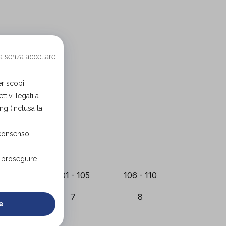
a senza accettare
er scopi
tivi legati a
ng (inclusa la
 consenso
r proseguire
 - 100
101 - 105
106 - 110
6
7
8
e