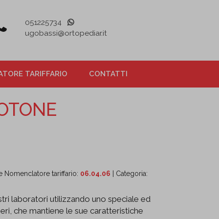
051225734
ugobassi@ortopediar.it
TORE TARIFFARIO
CONTATTI
COTONE
 Nomenclatore tariffario:
06.04.06
| Categoria:
ostri laboratori utilizzando uno speciale ed
ri, che mantiene le sue caratteristiche