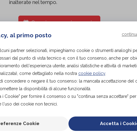
inalterate nel tempo.
Organizza prova in negozio
acy, al primo posto
continu
alcuni partner selezionati, impieghiamo cookie o strumenti analoghi p
ssari dal punto di vista tecnico e, con il tuo consenso, anche per obiet
ioramento dell'esperienza utente, analisi statistiche e attività di marketi
alizzata), come dettagliato nella nostra
cookie policy
.
tà di concedere o negare il tuo consenso: la mancata accettazione del
ettere la disponibilità di alcune funzionalità.
a i Cookie" per fornire il consenso o su "continua senza accettare" pe
 l'uso dei cookie non tecnici.
 - 80
81 - 85
86 - 90
91 - 95
96
2
3
4
5
referenze Cookie
Accetta i Cooki