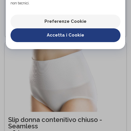
non tecnici.
NUDO
Orione
di
Preferenze Cookie
PROVA E ACQUISTA IN NEGOZIO
Accetta i Cookie
Slip donna contenitivo chiuso -
Seamless