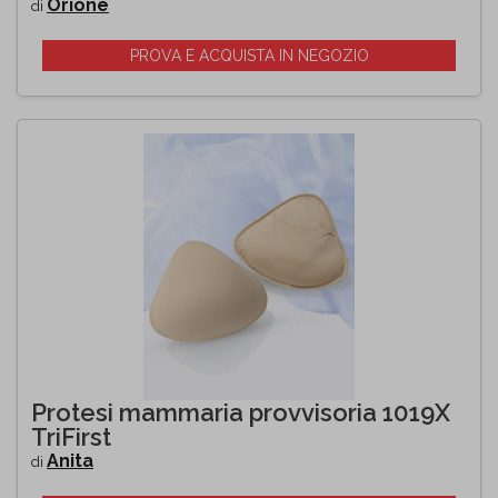
Orione
di
PROVA E ACQUISTA IN NEGOZIO
Protesi mammaria provvisoria 1019X
TriFirst
Anita
di