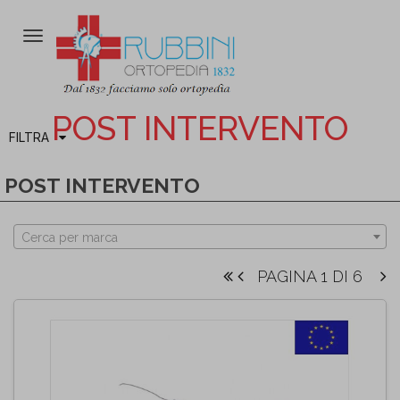
Attiva/disattiva
la
navigazione
POST INTERVENTO
FILTRA
POST INTERVENTO
Cerca per marca
PAGINA 1 DI 6