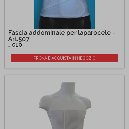
Fascia addominale per laparocele -
Art.507
GLO
di
PROVA E ACQUISTA IN NEGOZIO