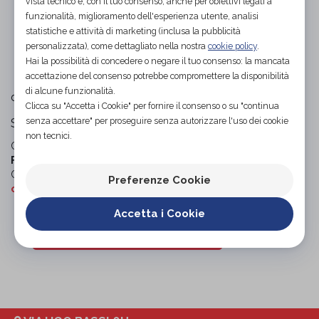
vista tecnico e, con il tuo consenso, anche per obiettivi legati a
funzionalità, miglioramento dell'esperienza utente, analisi
statistiche e attività di marketing (inclusa la pubblicità
L'immagine è puramente
indicativa
e potrebbe non
personalizzata), come dettagliato nella nostra
cookie policy
.
rispecchiare appieno le caratteristiche del prodotto.
Hai la possibilità di concedere o negare il tuo consenso: la mancata
accettazione del consenso potrebbe compromettere la disponibilità
di alcune funzionalità.
Scholl
di
Clicca su "Accetta i Cookie" per fornire il consenso o su "continua
Scarpe ortopediche
senza accettare" per proseguire senza autorizzare l'uso dei cookie
non tecnici.
Codice OTGP:
SCHVF22717
| Riferimento produttore:
F280472280XXX
| Codice Nomenclatore tariffario:
06.33.03
|
Categoria:
Calzature ortopediche e plantari
»
Scarpe
Preferenze Cookie
ortopediche
»
Per donna
Accetta i Cookie
Organizza prova in negozio