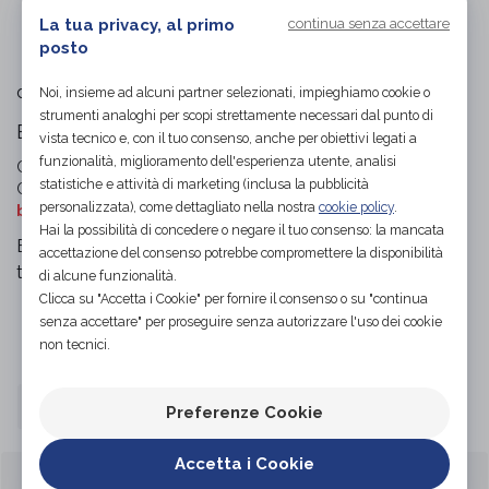
L'immagine è puramente
indicativa
e potrebbe non
La tua privacy, al primo
continua senza accettare
rispecchiare appieno le caratteristiche del prodotto.
posto
Orione
di
Noi, insieme ad alcuni partner selezionati, impieghiamo cookie o
strumenti analoghi per scopi strettamente necessari dal punto di
Banda Elastica
vista tecnico e, con il tuo consenso, anche per obiettivi legati a
funzionalità, miglioramento dell'esperienza utente, analisi
Codice OTGP:
SAFBPD7196
| Riferimento produttore:
7746
|
statistiche e attività di marketing (inclusa la pubblicità
Codice Nomenclatore tariffario:
03.48.99
| Categoria:
Salute e
personalizzata), come dettagliato nella nostra
cookie policy
.
benessere
»
Linea sport
»
Attrezzi per riabilitazione
Hai la possibilità di concedere o negare il tuo consenso: la mancata
Banda elastica per riabilitazione Orione - Ok Rehab,
accettazione del consenso potrebbe compromettere la disponibilità
tensione leggera, colore giallo.
di alcune funzionalità.
Clicca su "Accetta i Cookie" per fornire il consenso o su "continua
senza accettare" per proseguire senza autorizzare l'uso dei cookie
Organizza prova in negozio
non tecnici.
TAGLIA
Standard
Preferenze Cookie
Accetta i Cookie
CARATTERISTICHE