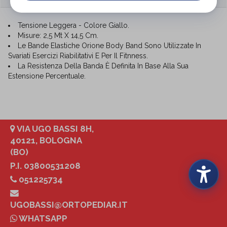
Tensione Leggera - Colore Giallo.
Misure: 2,5 Mt X 14,5 Cm.
Le Bande Elastiche Orione Body Band Sono Utilizzate In
Svariati Esercizi Riabilitativi E Per Il Fitnness.
La Resistenza Della Banda È Definita In Base Alla Sua
Estensione Percentuale.
VIA UGO BASSI 8H,
40121, BOLOGNA
(BO)
P.I. 03800531208
051225734
UGOBASSI@ORTOPEDIAR.IT
WHATSAPP