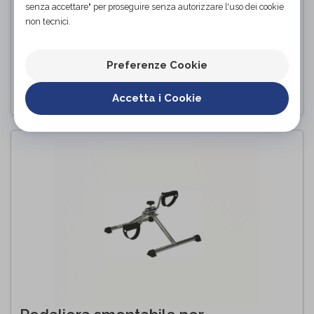
senza accettare" per proseguire senza autorizzare l'uso dei cookie
non tecnici.
Pedaliera riabilitazione regolabile
RO16
Termigea
di
Preferenze Cookie
PROVA E ACQUISTA IN NEGOZIO
Accetta i Cookie