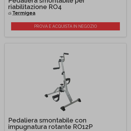
Pedaliera smontabile per
riabilitazione RO4
Termigea
di
PROVA E ACQUISTA IN NEGOZIO
Pedaliera smontabile con
impugnatura rotante RO12P