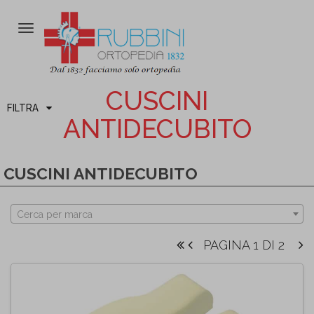
Attiva/disattiva
la
navigazione
CUSCINI
FILTRA
ANTIDECUBITO
CUSCINI ANTIDECUBITO
Cerca per marca
PAGINA 1 DI 2