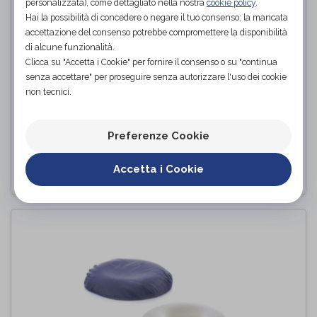
personalizzata), come dettagliato nella nostra
cookie policy
.
Hai la possibilità di concedere o negare il tuo consenso: la mancata
accettazione del consenso potrebbe compromettere la disponibilità
di alcune funzionalità.
Clicca su "Accetta i Cookie" per fornire il consenso o su "continua
senza accettare" per proseguire senza autorizzare l'uso dei cookie
CUSCINO LOMBARE SEMICERCHIO
non tecnici.
Termigea
di
Preferenze Cookie
PROVA E ACQUISTA IN NEGOZIO
Accetta i Cookie