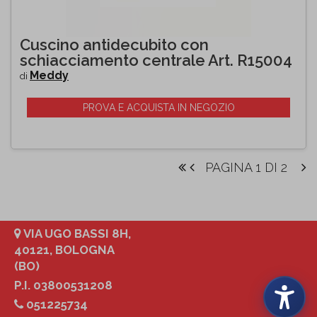
Cuscino antidecubito con
schiacciamento centrale Art. R15004
Meddy
di
PROVA E ACQUISTA IN NEGOZIO
PAGINA 1 DI 2
VIA UGO BASSI 8H,
40121, BOLOGNA
(BO)
P.I. 03800531208
051225734