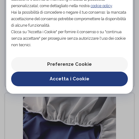
personalizzata), come dettagliato nella nostra
cookie policy
.
Hai la possibilità di concedere o negare il tuo consenso: la mancata
accettazione del consenso potrebbe compromettere la disponibilità
di alcune funzionalità.
Clicca su "Accetta i Cookie" per fornire il consenso o su "continua
senza accettare" per proseguire senza autorizzare l'uso dei cookie
non tecnici.
Vassoio Inclinabile Da Letto - TA4
Termigea
di
Preferenze Cookie
PROVA E ACQUISTA IN NEGOZIO
Accetta i Cookie