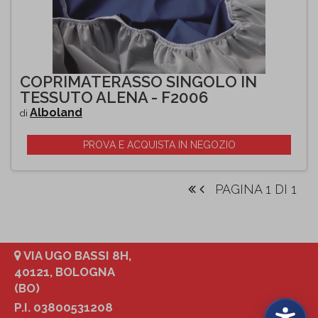
COPRIMATERASSO SINGOLO IN
TESSUTO ALENA - F2006
Alboland
di
PROVA E ACQUISTA IN NEGOZIO
PAGINA 1 DI 1
VIA UGO BASSI 8H,
40121, BOLOGNA
(BO)
P.I. 03800531208