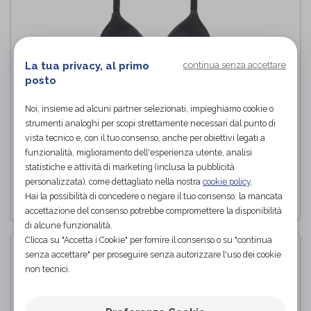
La tua privacy, al primo
continua senza accettare
posto
Noi, insieme ad alcuni partner selezionati, impieghiamo cookie o
strumenti analoghi per scopi strettamente necessari dal punto di
TRIACTION FITNESS Reggiseno
vista tecnico e, con il tuo consenso, anche per obiettivi legati a
sportivo
funzionalità, miglioramento dell'esperienza utente, analisi
Triumph
di
statistiche e attività di marketing (inclusa la pubblicità
personalizzata), come dettagliato nella nostra
cookie policy
.
PROVA E ACQUISTA IN NEGOZIO
Hai la possibilità di concedere o negare il tuo consenso: la mancata
accettazione del consenso potrebbe compromettere la disponibilità
di alcune funzionalità.
Clicca su "Accetta i Cookie" per fornire il consenso o su "continua
senza accettare" per proseguire senza autorizzare l'uso dei cookie
non tecnici.