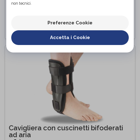
non tecnici.
BENDAGGIO A 8
Pavis
di
Preferenze Cookie
PROVA E ACQUISTA IN NEGOZIO
Accetta i Cookie
Cavigliera con cuscinetti bifoderati
ad aria