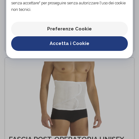
senza accettare" per proseguire senza autorizzare l'uso dei cookie
non tecnici.
FPO 200 / FPO 201
FGP
di
Preferenze Cookie
PROVA E ACQUISTA IN NEGOZIO
Accetta i Cookie