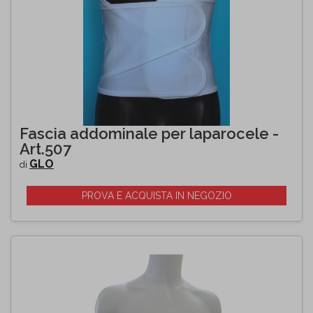
Fascia addominale per laparocele -
Art.507
GLO
di
PROVA E ACQUISTA IN NEGOZIO