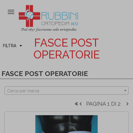
Attiva/disattiva
la
navigazione
FASCE POST
FILTRA
OPERATORIE
FASCE POST OPERATORIE
Cerca per marca
PAGINA 1 DI 2