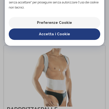
senza accettare" per proseguire senza autorizzare l'uso dei cookie
non tecnici.
Cintura in lana
Orione
di
Preferenze Cookie
PROVA E ACQUISTA IN NEGOZIO
Accetta i Cookie