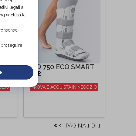
tivi legati a
ng (inclusa la
 consenso
r proseguire
CVO 750 ECO SMART
e
FGP
di
OZIO
PROVA E ACQUISTA IN NEGOZIO
PAGINA 1 DI 1