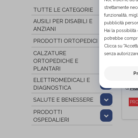
strettamente nece
TUTTE LE CATEGORIE
funzionalità, migl
AUSILI PER DISABILI E
pubblicità person
ANZIANI
Hai la possibili
potrebbe comprom
PRODOTTI ORTOPEDICI
Clicca su "Accett
CALZATURE
senza autorizzare
ORTOPEDICHE E
Pol
PLANTARI
P
cot
ELETTROMEDICALI E
tubo
DIAGNOSTICA
Man
di
SALUTE E BENESSERE
PRO
PRODOTTI
OSPEDALIERI