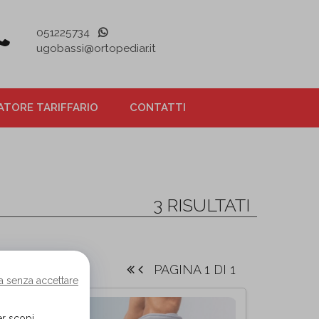
051225734
ugobassi@ortopediar.it
TORE TARIFFARIO
CONTATTI
3 RISULTATI
PAGINA 1 DI 1
a senza accettare
er scopi