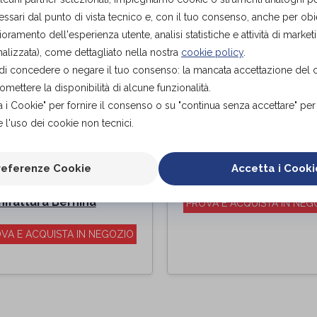
ssari dal punto di vista tecnico e, con il tuo consenso, anche per obiet
ioramento dell'esperienza utente, analisi statistiche e attività di marketi
alizzata), come dettagliato nella nostra
cookie policy
.
tà di concedere o negare il tuo consenso: la mancata accettazione del
ettere la disponibilità di alcune funzionalità.
a i Cookie" per fornire il consenso o su "continua senza accettare" pe
 l'uso dei cookie non tecnici.
paccio Variform
POLPACCERA
referenze Cookie
Accetta i Cooki
one poliestensivo
FGP
di
lare kl.2
ifattura Bernina
PROVA E ACQUISTA IN NEG
VA E ACQUISTA IN NEGOZIO