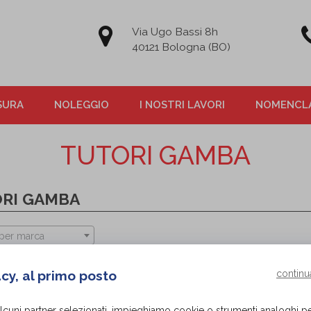
Via Ugo Bassi 8h
40121 Bologna (BO)
SURA
NOLEGGIO
I NOSTRI LAVORI
NOMENCLA
TUTORI GAMBA
RI GAMBA
per marca
acy, al primo posto
continu
alcuni partner selezionati, impieghiamo cookie o strumenti analoghi p