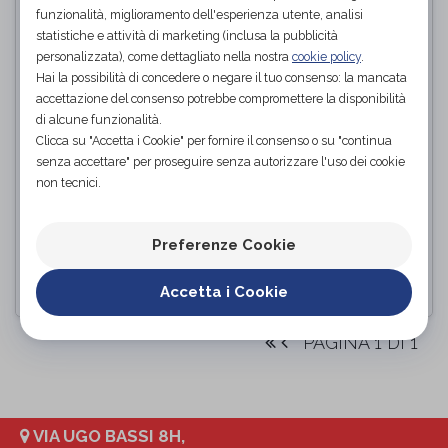
funzionalità, miglioramento dell'esperienza utente, analisi
statistiche e attività di marketing (inclusa la pubblicità
personalizzata), come dettagliato nella nostra
cookie policy
.
Hai la possibilità di concedere o negare il tuo consenso: la mancata
accettazione del consenso potrebbe compromettere la disponibilità
di alcune funzionalità.
Clicca su "Accetta i Cookie" per fornire il consenso o su "continua
senza accettare" per proseguire senza autorizzare l'uso dei cookie
non tecnici.
OK PED Tubo in gel ritagliabile
proteggi dito Ref. G206
Orione
di
Preferenze Cookie
PROVA E ACQUISTA IN NEGOZIO
Accetta i Cookie
PAGINA 1 DI 1
VIA UGO BASSI 8H,