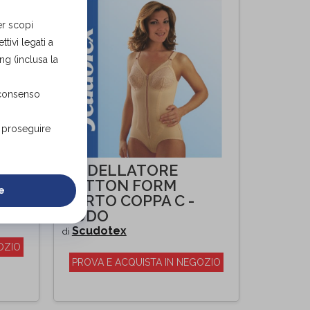
er scopi
tivi legati a
ng (inclusa la
 consenso
r proseguire
ODY
MODELLATORE
SIC
COTTON FORM
e
CORTO COPPA C -
NUDO
Scudotex
di
OZIO
PROVA E ACQUISTA IN NEGOZIO