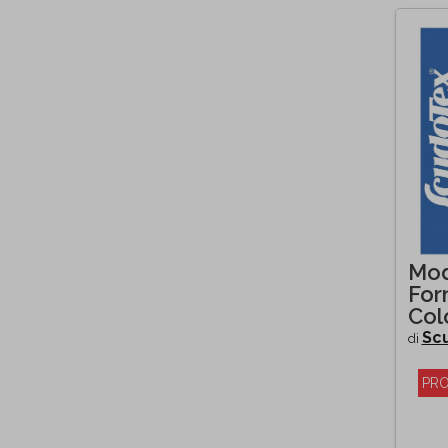
Mod
For
Col
Sc
di
PRO