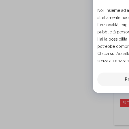
Noi, insieme ad 
strettamente nece
funzionalità, migl
pubblicità person
Hai la possibili
potrebbe comprom
Clicca su "Accett
senza autorizzare
Mod
Com
P
C -
Sc
di
PRO