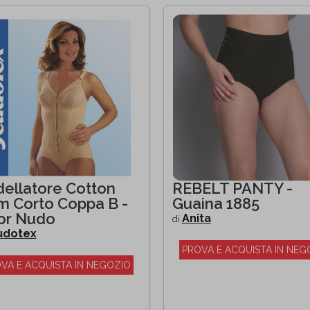
ellatore Cotton
REBELT PANTY -
m Corto Coppa B -
Guaina 1885
or Nudo
Anita
di
udotex
PROVA E ACQUISTA IN NEG
VA E ACQUISTA IN NEGOZIO