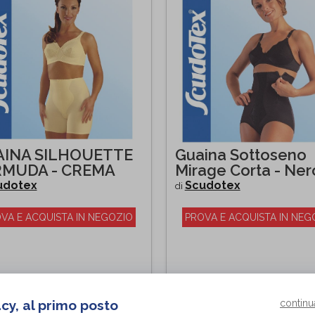
INA SILHOUETTE
Guaina Sottoseno
RMUDA - CREMA
Mirage Corta - Ner
udotex
Scudotex
di
VA E ACQUISTA IN NEGOZIO
PROVA E ACQUISTA IN NEG
acy, al primo posto
continu