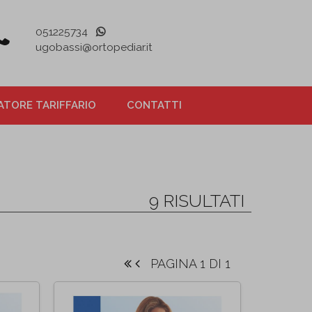
051225734
ugobassi@ortopediar.it
TORE TARIFFARIO
CONTATTI
9 RISULTATI
PAGINA 1 DI 1