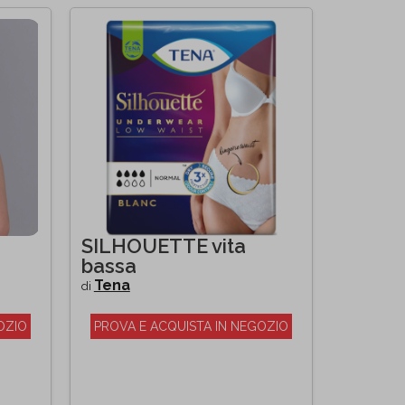
SILHOUETTE vita
bassa
Tena
di
OZIO
PROVA E ACQUISTA IN NEGOZIO