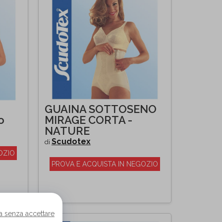
GUAINA SOTTOSENO
o
MIRAGE CORTA -
NATURE
Scudotex
di
OZIO
PROVA E ACQUISTA IN NEGOZIO
a senza accettare