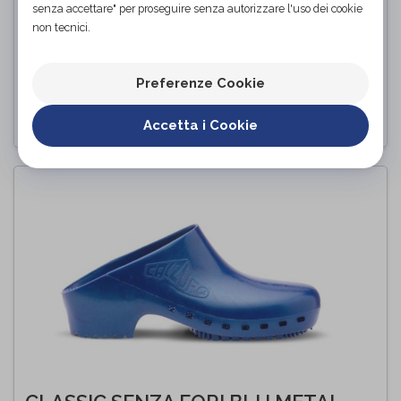
senza accettare" per proseguire senza autorizzare l'uso dei cookie
non tecnici.
MEDICAL FORATA
Medima
di
Preferenze Cookie
PROVA E ACQUISTA IN NEGOZIO
Accetta i Cookie