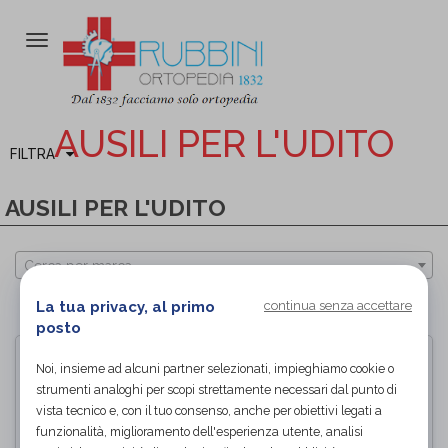
Attiva/disattiva
la
navigazione
AUSILI PER L'UDITO
FILTRA
AUSILI PER L'UDITO
Cerca per marca
La tua privacy, al primo
continua senza accettare
PAGINA 1 DI 1
posto
Noi, insieme ad alcuni partner selezionati, impieghiamo cookie o
strumenti analoghi per scopi strettamente necessari dal punto di
vista tecnico e, con il tuo consenso, anche per obiettivi legati a
funzionalità, miglioramento dell'esperienza utente, analisi