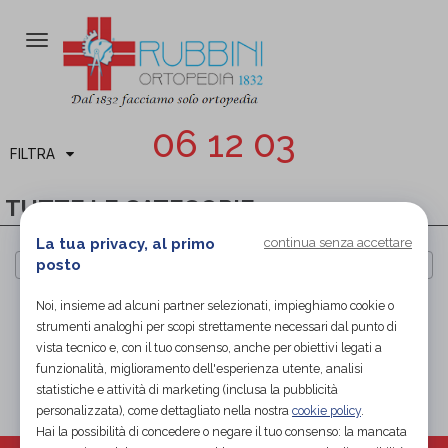
Attiva/disattiva
la
navigazione
06 12 03
FILTRA
TUTTE LE CATEGORIE
La tua privacy, al primo
continua senza accettare
posto
Cerca per marca
Noi, insieme ad alcuni partner selezionati, impieghiamo cookie o
PAGINA 1 DI 0
strumenti analoghi per scopi strettamente necessari dal punto di
vista tecnico e, con il tuo consenso, anche per obiettivi legati a
PAGINA 1 DI 0
funzionalità, miglioramento dell'esperienza utente, analisi
statistiche e attività di marketing (inclusa la pubblicità
personalizzata), come dettagliato nella nostra
cookie policy
.
Hai la possibilità di concedere o negare il tuo consenso: la mancata