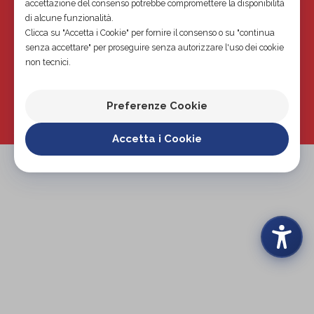
VIA UGO BASSI 8H,
accettazione del consenso potrebbe compromettere la disponibilità
di alcune funzionalità.
40121, BOLOGNA
Clicca su "Accetta i Cookie" per fornire il consenso o su "continua
(BO)
senza accettare" per proseguire senza autorizzare l'uso dei cookie
P.I. 03800531208
non tecnici.
051225734
Preferenze Cookie
UGOBASSI@ORTOPEDIAR.IT
WHATSAPP
Accetta i Cookie