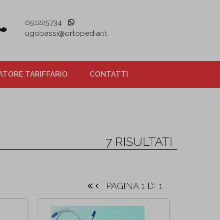
051225734
ugobassi@ortopediar.it
TORE TARIFFARIO
CONTATTI
7 RISULTATI
PAGINA 1 DI 1