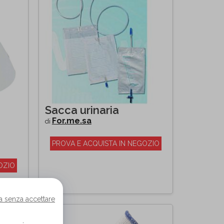
Sacca urinaria
For.me.sa
di
PROVA E ACQUISTA IN NEGOZIO
OZIO
a senza accettare