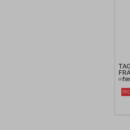
TAG
FR
For
di
PRO