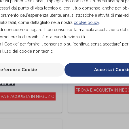
alcuni partner selezionati, impieghiamo cookie o strumenti analoghi p
ssari dal punto di vista tecnico e, con il tuo consenso, anche per obiet
ioramento dell'esperienza utente, analisi statistiche e attività di marketi
alizzata), come dettagliato nella nostra
cookie policy
.
tà di concedere o negare il tuo consenso: la mancata accettazione del
ettere la disponibilità di alcune funzionalità.
a i Cookie" per fornire il consenso o su "continua senza accettare" pe
 l'uso dei cookie non tecnici.
RSA ACQUA CALDA
CIAMBELLA TEAM
referenze Cookie
Accetta i Cooki
LAMELLATA
DELUXE
LUXE
For.me.sa
di
.me.sa
PROVA E ACQUISTA IN NEG
VA E ACQUISTA IN NEGOZIO