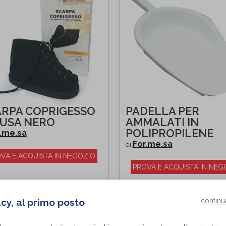
RPA COPRIGESSO
PADELLA PER
IUSA NERO
AMMALATI IN
POLIPROPILENE
.me.sa
For.me.sa
di
VA E ACQUISTA IN NEGOZIO
PROVA E ACQUISTA IN NEG
acy, al primo posto
continu