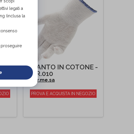
er scopi
tivi legati a
ng (inclusa la
 consenso
r proseguire
GUANTO IN COTONE -
e
FOR.010
For.me.sa
di
OZIO
PROVA E ACQUISTA IN NEGOZIO