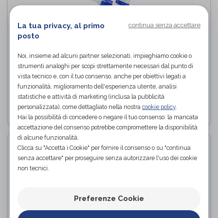
La tua privacy, al primo
continua senza accettare
posto
Noi, insieme ad alcuni partner selezionati, impieghiamo cookie o
strumenti analoghi per scopi strettamente necessari dal punto di
AIRFEEL fisioterapia respiratoria.
vista tecnico e, con il tuo consenso, anche per obiettivi legati a
Flaem
di
funzionalità, miglioramento dell'esperienza utente, analisi
statistiche e attività di marketing (inclusa la pubblicità
PROVA E ACQUISTA IN NEGOZIO
personalizzata), come dettagliato nella nostra
cookie policy
.
Hai la possibilità di concedere o negare il tuo consenso: la mancata
accettazione del consenso potrebbe compromettere la disponibilità
di alcune funzionalità.
Clicca su "Accetta i Cookie" per fornire il consenso o su "continua
senza accettare" per proseguire senza autorizzare l'uso dei cookie
non tecnici.
Preferenze Cookie