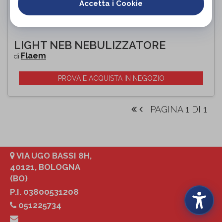
Accetta i Cookie
LIGHT NEB NEBULIZZATORE
Flaem
di
PROVA E ACQUISTA IN NEGOZIO
PAGINA 1 DI 1
VIA UGO BASSI 8H,
40121, BOLOGNA
(BO)
P.I. 03800531208
051225734