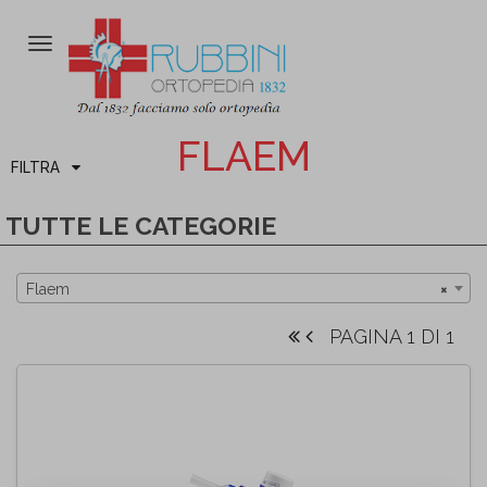
Attiva/disattiva
la
navigazione
FLAEM
FILTRA
TUTTE LE CATEGORIE
Flaem
×
PAGINA 1 DI 1