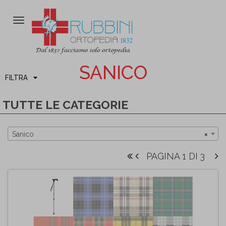
Attiva/disattiva
la
navigazione
SANICO
FILTRA
TUTTE LE CATEGORIE
Sanico
×
PAGINA 1 DI 3