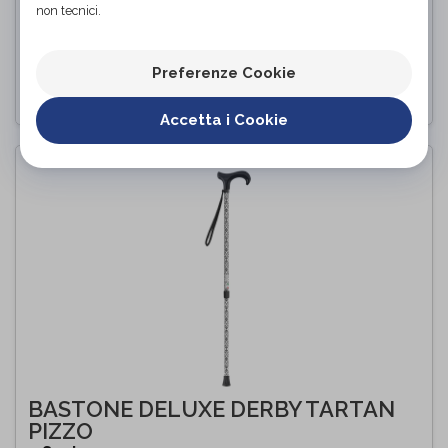
non tecnici.
MQ497
Sanico
di
Preferenze Cookie
PROVA E ACQUISTA IN NEGOZIO
Accetta i Cookie
BASTONE DELUXE DERBY TARTAN
PIZZO