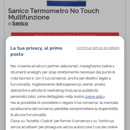
Sanico Termometro No Touch
Multifunzione
Sanico
di
PROVA E ACQUISTA IN NEGOZIO
La tua privacy, al primo
continua senza accettare
posto
Noi, insieme ad alcuni partner selezionati, impieghiamo cookie o
strumenti analoghi per scopi strettamente necessari dal punto di
vista tecnico e, con il tuo consenso, anche per obiettivi legati a
funzionalità, miglioramento dell'esperienza utente, analisi
statistiche e attività di marketing (inclusa la pubblicità
personalizzata), come dettagliato nella nostra
cookie policy
.
Hai la possibilità di concedere o negare il tuo consenso: la mancata
accettazione del consenso potrebbe compromettere la disponibilità
di alcune funzionalità.
Clicca su "Accetta i Cookie" per fornire il consenso o su "continua
senza accettare" per proseguire senza autorizzare l'uso dei cookie
Puntale 19MM Bastone Deluxe